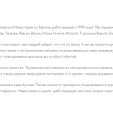
йнерской бижутерии из Европы, работающий с 1999 года! Мы горди
Taratata, Nature Bijoux, Polina Firenze, Alcozer, Francesca Bianchi, Da
сортимент, где каждый найдет что-то по вкусу. У нас вы можете к
бижутерию с натуральными камнями, подчеркивающую вашу индивид
от повседневных выходов до особых событий.
ное качество. Украшения изготовлены из гипоаллергенных сплавов,
 а также редкие природные материалы, что делает каждое украшен
казов в наши бутики. Там вы сможете примерить понравившиеся укр
тификаты. Наши клиенты ценят действующую систему скидок и выг