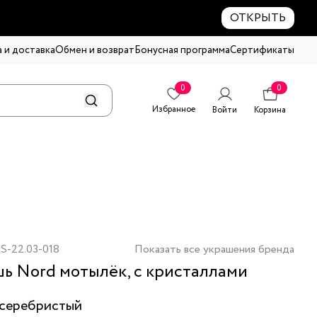
ОТКРЫТЬ
 и доставка
Обмен и возврат
Бонусная программа
Сертификаты
0
0
Избранное
Войти
Корзина
S-22.03-018
Показать все украшения бренда
ь Nord мотылёк, с кристаллами
серебристый