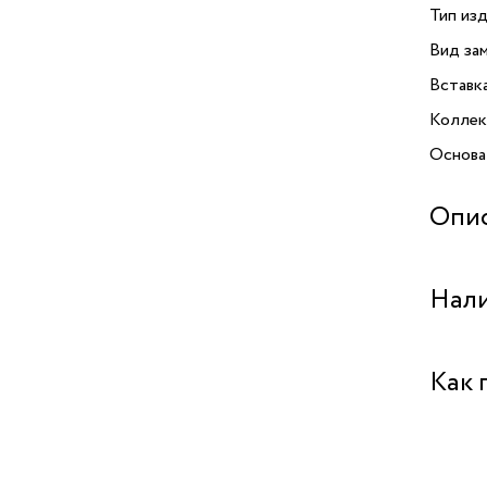
Тип изд
Вид зам
Вставк
Коллек
Основа
Опи
Брошь 
Нали
«наивн
криста
сияющи
Бутик 
Как 
Забрат