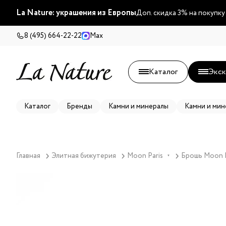
La Nature: украшения из Европы
Доп. скидка 3% на покупку
8 (495) 664-22-22
Max
Каталог
Экск
Каталог
Бренды
Камни и минералы
Камни и мин
Главная
Элитная бижутерия
Moon Paris
Брошь Moon Pa
▼