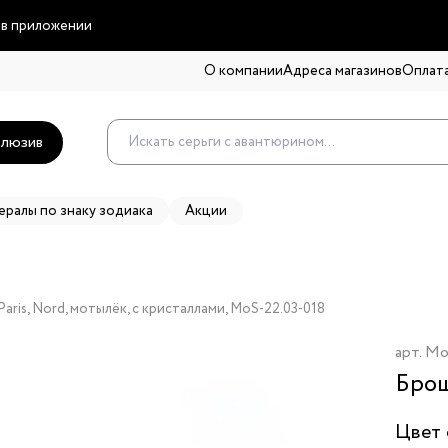
 в приложении
О компании
Адреса магазинов
Оплата
люзив
ералы по знаку зодиака
Акции
ris, Nord, мотылёк, с кристаллами, MoS-22.03-018
арт.
Mo
Брош
Цвет