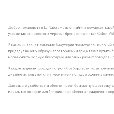
Добро пожаловать в La Nature – ваш онлайн-гипермаркет диза
украшения от известных мировых брендов, таких как Ciclon, Vidda, 
В нашем интернет-магазине бижутерии представлен широкий ас
придадут вашему образу неповторимый шарм, а также купить 
могли купить модную бижутерию для самых разных поводов – 
Каждое изделие проходит строгий отбор, гарантируя премиаль
дизайне используются натуральные и полудрагоценные камни,
Для вашего удобства мы обеспечиваем бесплатную доставку за
идеальные подарки для близких и приобрести подарочные сер