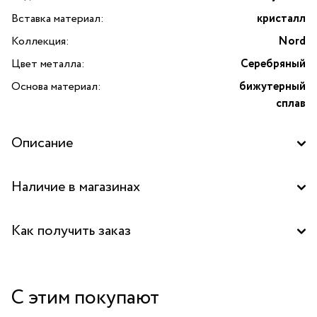
Вставка материал:
кристалл
Коллекция:
Nord
Цвет металла:
Серебряный
Основа материал:
бижутерный
сплав
Описание
Брошь Nord из серебристого бижутерного сплава с
Наличие в магазинах
чернением. Выполнена в виде игрушечного щенка с
удивленной мордочкой и покрыта прозрачными
Бутик "La Nature" в ТЦ "Таганский пассаж", Москва
кристаллами. Трогательное украшение, напоминающее о
Как получить заказ
беззаботном детстве.
Забрать бесплатно в бутике
С этим покупают
Курьером за 1-2 дня