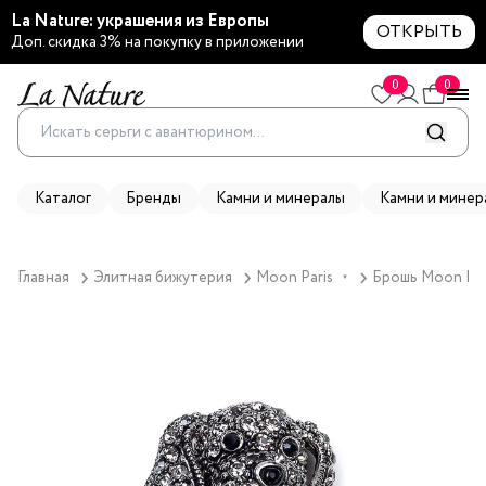
La Nature: украшения из Европы
ОТКРЫТЬ
Доп. скидка 3% на покупку в приложении
0
0
Каталог
Бренды
Камни и минералы
Камни и минер
Главная
Элитная бижутерия
Moon Paris
Брошь Moon Pari
▼