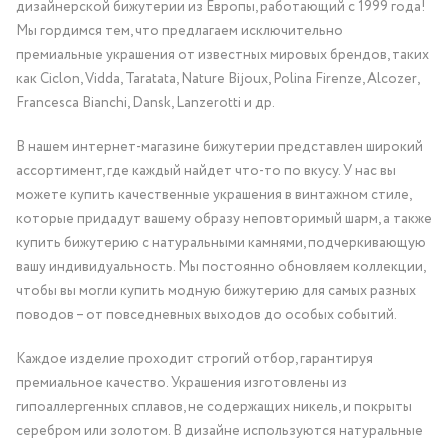
дизайнерской бижутерии из Европы, работающий с 1999 года!
Мы гордимся тем, что предлагаем исключительно
премиальные украшения от известных мировых брендов, таких
как Ciclon, Vidda, Taratata, Nature Bijoux, Polina Firenze, Alcozer,
Francesca Bianchi, Dansk, Lanzerotti и др.
В нашем интернет-магазине бижутерии представлен широкий
ассортимент, где каждый найдет что-то по вкусу. У нас вы
можете купить качественные украшения в винтажном стиле,
которые придадут вашему образу неповторимый шарм, а также
купить бижутерию с натуральными камнями, подчеркивающую
вашу индивидуальность. Мы постоянно обновляем коллекции,
чтобы вы могли купить модную бижутерию для самых разных
поводов – от повседневных выходов до особых событий.
Каждое изделие проходит строгий отбор, гарантируя
премиальное качество. Украшения изготовлены из
гипоаллергенных сплавов, не содержащих никель, и покрыты
серебром или золотом. В дизайне используются натуральные