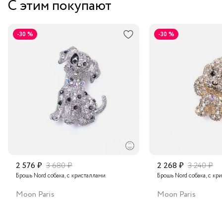
С этим покупают
Курьером за 1-2 дня
В пункт выдачи заказов Boxberry
-30 %
-30 %
Транспортной компанией по России
Подробнее о сроках доставки
2 576 ₽
3 680 ₽
2 268 ₽
3 240 ₽
Брошь Nord собака, с кристаллами
Брошь Nord собака, с кр
Moon Paris
Moon Paris