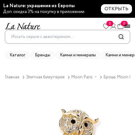
La Nature: украшения из Европы
ОТКРЫТЬ
Доп. скидка 3% на покупку в приложении
0
0
Каталог
Бренды
Камни и минералы
Камни и минер
Главная
Элитная бижутерия
Moon Paris
Брошь Moon Pari
▼