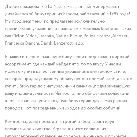
Добро пожаловать в La Nature – ваш онлайн-гипермаркет
дизайнерской бижутерии из Европы, работающий с 1999 года!
Мы гордимся тем, что предлагаем исключительно
премиальные украшения от известных мировых брендов, таких
как Ciclon, Vidda, Taratata, Nature Bijoux, Polina Firenze, Alcozer,
Francesca Bianchi, Dansk, Lanzerotti и др.
В нашем интернет-магазине бижутерии представлен широкий
ассортимент, где каждый найдет что-то по вкусу. У нас вы
можете купить качественные украшения в винтажном стиле,
которые придадут вашему образу неповторимый шарм, а также
купить бижутерию с натуральными камнями, подчеркивающую
вашу индивидуальность. Мы постоянно обновляем коллекции,
чтобы вы могли купить модную бижутерию для самых разных
поводов – от повседневных выходов до особых событий.
Каждое изделие проходит строгий отбор, гарантируя
премиальное качество. Украшения изготовлены из
гипоаллергенных сплавов, не содержащих никель, и покрыты