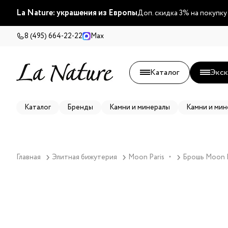
La Nature: украшения из Европы
Доп. скидка 3% на покупку
8 (495) 664-22-22
Max
Каталог
Экск
Каталог
Бренды
Камни и минералы
Камни и мин
Главная
Элитная бижутерия
Moon Paris
Брошь Moon Pa
▼