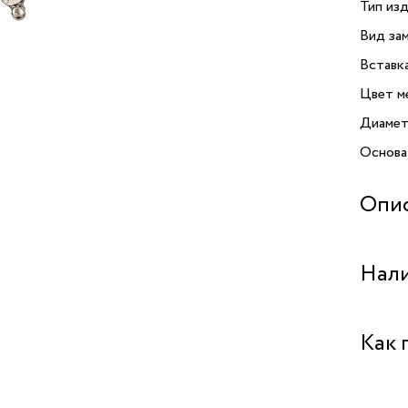
Тип изд
Вид зам
Вставк
Цвет м
Диамет
Основа
Опи
Брошь 
Нали
украше
Издели
с благ
Бутик "
Как 
утончё
распол
Бутик "
гармон