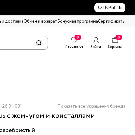
ОТКРЫТЬ
 и доставка
Обмен и возврат
Бонусная программа
Сертификаты
0
0
Избранное
Войти
Корзина
-26.01-031
Показать все украшения бренда
ь с жемчугом и кристаллами
серебристый