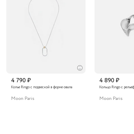
4 790 ₽
4 890 ₽
Колье Ringo с подвеской в форме овала
Кольцо Ringo с релье
Moon Paris
Moon Paris