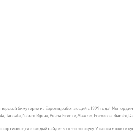
йнерской бижутерии из Европы, работающий с 1999 года! Мы горди
Taratata, Nature Bijoux, Polina Firenze, Alcozer, Francesca Bianchi, Da
сортимент, где каждый найдет что-то по вкусу. У нас вы можете к