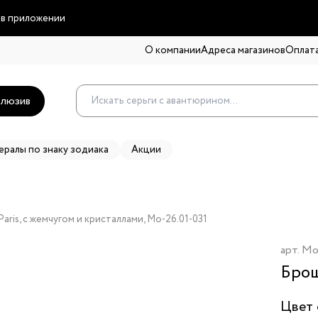
 в приложении
О компании
Адреса магазинов
Оплата
люзив
ералы по знаку зодиака
Акции
ris, с жемчугом и кристаллами, Mo-26.01-031
арт.
Mo
Брош
Цвет