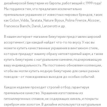
дизайнерской бижутерии из Европы, работающий с 1999 года!
Мы гордимся тем, что предлагаем исключительно
премиальные украшения от известных мировых брендов, таких
как Ciclon, Vidda, Taratata, Nature Bijoux, Polina Firenze, Alcozer,
Francesca Bianchi, Dansk, Lanzerotti и др.
В нашем интернет-магазине бижутерии представлен широкий
ассортимент, где каждый найдет что-то по вкусу. У нас вы
можете купить качественные украшения в винтажном стиле,
которые придадут вашему образу неповторимый шарм, а также
купить бижутерию с натуральными камнями, подчеркивающую
вашу индивидуальность. Мы постоянно обновляем коллекции,
чтобы вы могли купить модную бижутерию для самых разных
поводов – от повседневных выходов до особых событий.
Каждое изделие проходит строгий отбор, гарантируя
премиальное качество. Украшения изготовлены из
гипоаллергенных сплавов, не содержащих никель, и покрыты
серебром или золотом. В дизайне используются натуральные