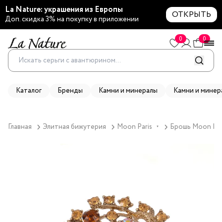
La Nature: украшения из Европы
ОТКРЫТЬ
Доп. скидка 3% на покупку в приложении
0
0
Каталог
Бренды
Камни и минералы
Камни и минер
Главная
Элитная бижутерия
Moon Paris
Брошь Moon Pari
▼