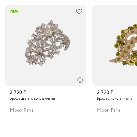
шарм и праздничное настроение.
В пункт выдачи заказов Boxberry
NEW
Транспортной компанией по России
Подробнее о сроках доставки
2 790 ₽
2 790 ₽
Брошь цветы с кристаллами
Брошь с кристаллами
Moon Paris
Moon Paris