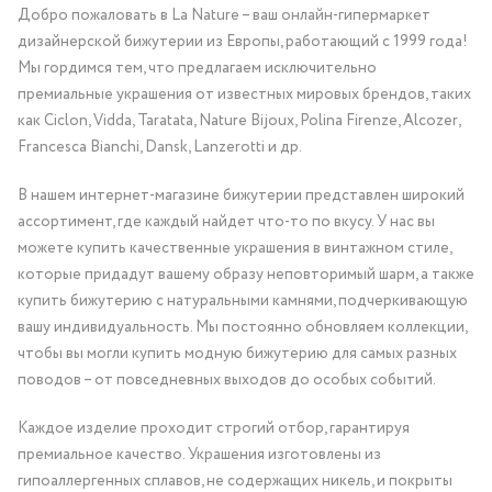
Добро пожаловать в La Nature – ваш онлайн-гипермаркет
дизайнерской бижутерии из Европы, работающий с 1999 года!
Мы гордимся тем, что предлагаем исключительно
премиальные украшения от известных мировых брендов, таких
как Ciclon, Vidda, Taratata, Nature Bijoux, Polina Firenze, Alcozer,
Francesca Bianchi, Dansk, Lanzerotti и др.
В нашем интернет-магазине бижутерии представлен широкий
ассортимент, где каждый найдет что-то по вкусу. У нас вы
можете купить качественные украшения в винтажном стиле,
которые придадут вашему образу неповторимый шарм, а также
купить бижутерию с натуральными камнями, подчеркивающую
вашу индивидуальность. Мы постоянно обновляем коллекции,
чтобы вы могли купить модную бижутерию для самых разных
поводов – от повседневных выходов до особых событий.
Каждое изделие проходит строгий отбор, гарантируя
премиальное качество. Украшения изготовлены из
гипоаллергенных сплавов, не содержащих никель, и покрыты