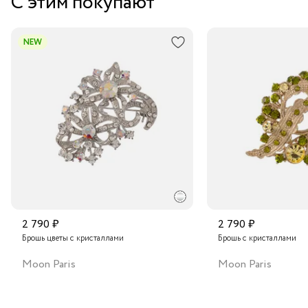
С этим покупают
Курьером за 1-2 дня
В пункт выдачи заказов Boxberry
NEW
Транспортной компанией по России
Подробнее о сроках доставки
2 790 ₽
2 790 ₽
Брошь цветы с кристаллами
Брошь с кристаллами
Moon Paris
Moon Paris