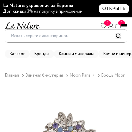
La Nature: украшения из Европы
ОТКРЫТЬ
Доп. скидка 3% на покупку в приложении
0
0
Каталог
Бренды
Камни и минералы
Камни и минер
Главная
Элитная бижутерия
Moon Paris
Брошь Moon Pari
▼