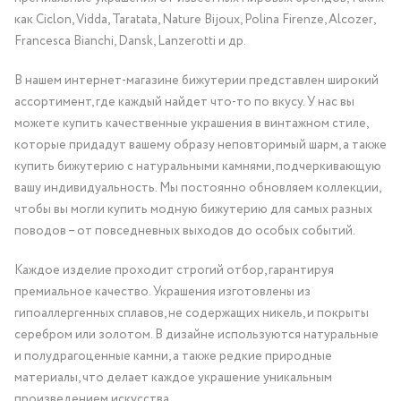
как Ciclon, Vidda, Taratata, Nature Bijoux, Polina Firenze, Alcozer,
Francesca Bianchi, Dansk, Lanzerotti и др.
В нашем интернет-магазине бижутерии представлен широкий
ассортимент, где каждый найдет что-то по вкусу. У нас вы
можете купить качественные украшения в винтажном стиле,
которые придадут вашему образу неповторимый шарм, а также
купить бижутерию с натуральными камнями, подчеркивающую
вашу индивидуальность. Мы постоянно обновляем коллекции,
чтобы вы могли купить модную бижутерию для самых разных
поводов – от повседневных выходов до особых событий.
Каждое изделие проходит строгий отбор, гарантируя
премиальное качество. Украшения изготовлены из
гипоаллергенных сплавов, не содержащих никель, и покрыты
серебром или золотом. В дизайне используются натуральные
и полудрагоценные камни, а также редкие природные
материалы, что делает каждое украшение уникальным
произведением искусства.