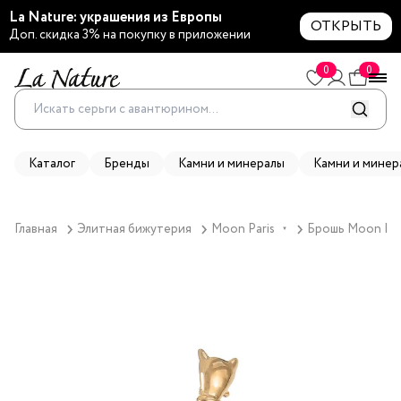
La Nature: украшения из Европы
ОТКРЫТЬ
Доп. скидка 3% на покупку в приложении
0
0
Каталог
Бренды
Камни и минералы
Камни и минер
Главная
Элитная бижутерия
Moon Paris
Брошь Moon Pari
▼