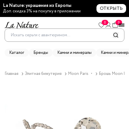
La Nature: украшения из Европы
ОТКРЫТЬ
Доп. скидка 3% на покупку в приложении
0
0
Каталог
Бренды
Камни и минералы
Камни и минер
Главная
Элитная бижутерия
Moon Paris
Брошь Moon Pari
▼