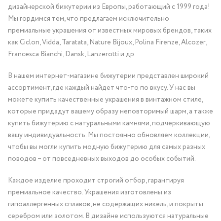
дизайнерской бижутерии из Европы, работающий с 1999 года!
Мы гордимся тем, что предлагаем исключительно
премиальные украшения от известных мировых брендов, таких
как Ciclon, Vidda, Taratata, Nature Bijoux, Polina Firenze, Alcozer,
Francesca Bianchi, Dansk, Lanzerotti и др.
В нашем интернет-магазине бижутерии представлен широкий
ассортимент, где каждый найдет что-то по вкусу. У нас вы
можете купить качественные украшения в винтажном стиле,
которые придадут вашему образу неповторимый шарм, а также
купить бижутерию с натуральными камнями, подчеркивающую
вашу индивидуальность. Мы постоянно обновляем коллекции,
чтобы вы могли купить модную бижутерию для самых разных
поводов – от повседневных выходов до особых событий.
Каждое изделие проходит строгий отбор, гарантируя
премиальное качество. Украшения изготовлены из
гипоаллергенных сплавов, не содержащих никель, и покрыты
серебром или золотом. В дизайне используются натуральные