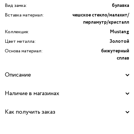
Вид замка:
булавка
Вставка материал:
чешское стекло/малахит/
перламутр/кристалл
Коллекция:
Mustang
Цвет металла:
Золотой
Основа материал:
бижутерный
сплав
Описание
Брошь Mustang с чешским стеклом, малахитом,
Наличие в магазинах
перламутром, кристаллами и подвеской-лошадь
от итальянского бренда Lanzerotti. В основе
Бутик "La Nature" в ТОЦ "Вит", Пушкино
изделия прочный бижутерный сплав, благодаря чему
Как получить заказ
украшение надолго сохраняет свой первоначальный вид.
В качестве декоративных элементов использованы
Забрать бесплатно в бутике
натуральный малахит, перламутр, сверкающие кристаллы