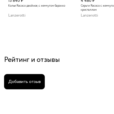
13 840 ₽
4 480 ₽
Колье Rococo двойное, с жемчугом барокко
Серьги Rococo с жемчуг
кристаллом
Lanzerotti
Lanzerotti
Рейтинг и отзывы
Добавить отзыв