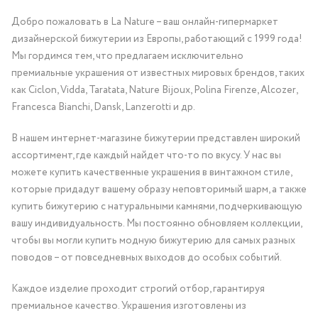
Добро пожаловать в La Nature – ваш онлайн-гипермаркет
дизайнерской бижутерии из Европы, работающий с 1999 года!
Мы гордимся тем, что предлагаем исключительно
премиальные украшения от известных мировых брендов, таких
как Ciclon, Vidda, Taratata, Nature Bijoux, Polina Firenze, Alcozer,
Francesca Bianchi, Dansk, Lanzerotti и др.
В нашем интернет-магазине бижутерии представлен широкий
ассортимент, где каждый найдет что-то по вкусу. У нас вы
можете купить качественные украшения в винтажном стиле,
которые придадут вашему образу неповторимый шарм, а также
купить бижутерию с натуральными камнями, подчеркивающую
вашу индивидуальность. Мы постоянно обновляем коллекции,
чтобы вы могли купить модную бижутерию для самых разных
поводов – от повседневных выходов до особых событий.
Каждое изделие проходит строгий отбор, гарантируя
премиальное качество. Украшения изготовлены из