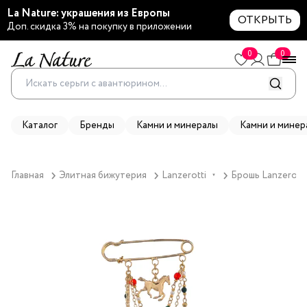
La Nature: украшения из Европы
ОТКРЫТЬ
Доп. скидка 3% на покупку в приложении
0
0
Каталог
Бренды
Камни и минералы
Камни и минер
Главная
Элитная бижутерия
Lanzerotti
Брошь Lanzerotti
▼