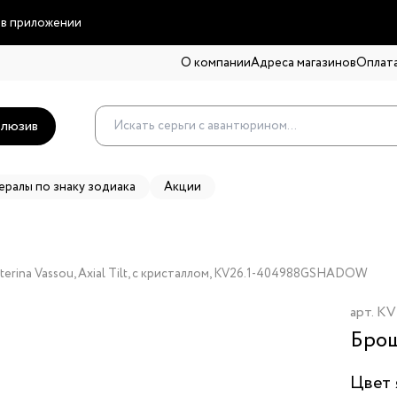
 в приложении
О компании
Адреса магазинов
Оплата
люзив
ералы по знаку зодиака
Акции
terina Vassou, Axial Tilt, с кристаллом, KV26.1-404988GSHADOW
арт.
KV
Брош
Цвет