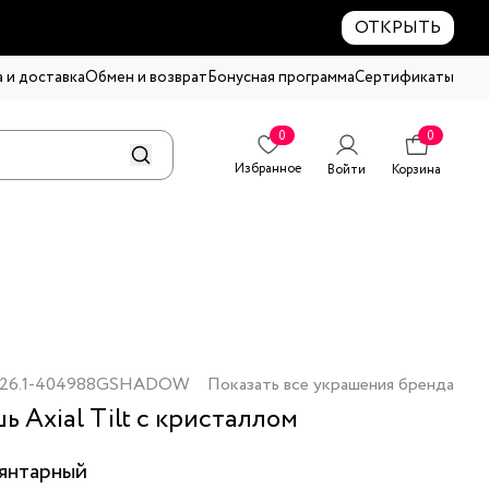
ОТКРЫТЬ
 и доставка
Обмен и возврат
Бонусная программа
Сертификаты
0
0
Избранное
Войти
Корзина
26.1-404988GSHADOW
Показать все украшения бренда
ь Axial Tilt с кристаллом
янтарный