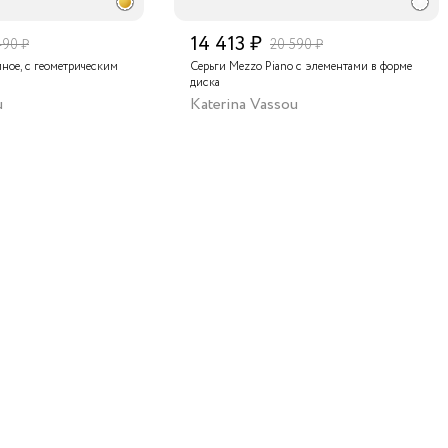
14 413 ₽
490 ₽
20 590 ₽
мное, с геометрическим
Серьги Mezzo Piano с элементами в форме
диска
u
Katerina Vassou