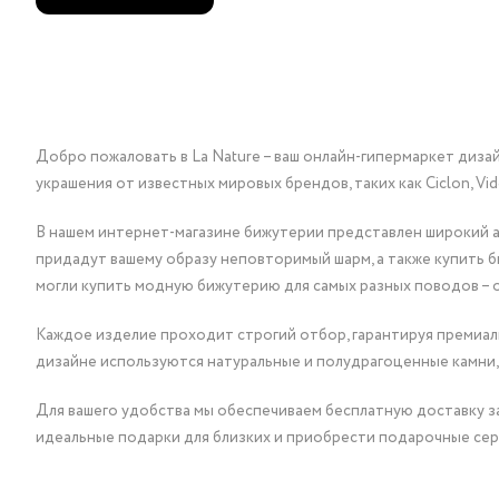
Добро пожаловать в La Nature – ваш онлайн-гипермаркет диза
украшения от известных мировых брендов, таких как Ciclon, Vidda, 
В нашем интернет-магазине бижутерии представлен широкий ас
придадут вашему образу неповторимый шарм, а также купить 
могли купить модную бижутерию для самых разных поводов – 
Каждое изделие проходит строгий отбор, гарантируя премиаль
дизайне используются натуральные и полудрагоценные камни,
Для вашего удобства мы обеспечиваем бесплатную доставку за
идеальные подарки для близких и приобрести подарочные сер