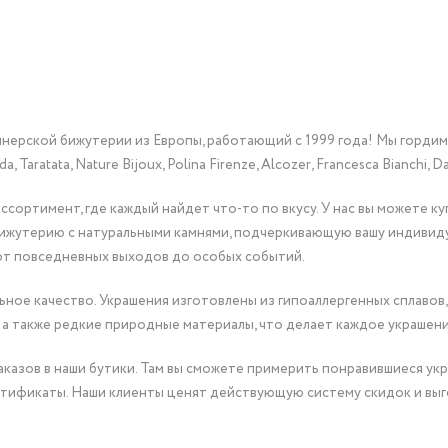
йнерской бижутерии из Европы, работающий с 1999 года! Мы горди
Taratata, Nature Bijoux, Polina Firenze, Alcozer, Francesca Bianchi, Da
сортимент, где каждый найдет что-то по вкусу. У нас вы можете к
бижутерию с натуральными камнями, подчеркивающую вашу индивид
от повседневных выходов до особых событий.
ное качество. Украшения изготовлены из гипоаллергенных сплавов,
 а также редкие природные материалы, что делает каждое украшен
казов в наши бутики. Там вы сможете примерить понравившиеся укр
тификаты. Наши клиенты ценят действующую систему скидок и выг