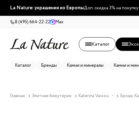
La Nature: украшения из Европы
Доп. скидка 3% на покупку
8 (495) 664-22-22
Max
Каталог
Экск
Каталог
Бренды
Камни и минералы
Камни и мин
Главная
Элитная бижутерия
Katerina Vassou
Брошь Ka
▼