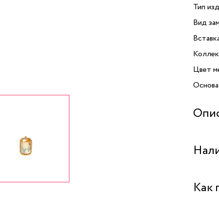
Тип изд
Вид зам
Вставк
Коллек
Цвет м
Основа
Опи
Брошь A
Нали
Kateri
и доба
из выс
Бутик "
Как 
в благ
элегант
и созд