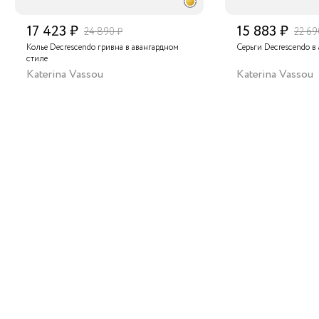
17 423 ₽
15 883 ₽
24 890 ₽
22 69
Колье Decrescendo гривна в авангардном
Серьги Decrescendo в
стиле
Katerina Vassou
Katerina Vassou