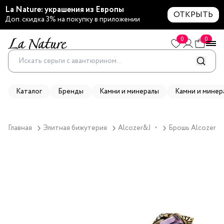
La Nature: украшения из Европы
ОТКРЫТЬ
Доп. скидка 3% на покупку в приложении
0
0
Каталог
Бренды
Камни и минералы
Камни и минер
Главная
Элитная бижутерия
Alcozer&J
Брошь Alcozer&J
▼