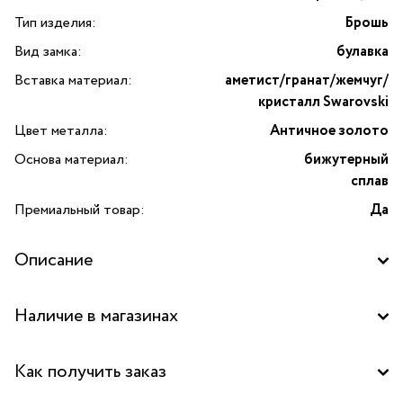
Тип изделия:
Брошь
Вид замка:
булавка
Вставка материал:
аметист/гранат/жемчуг/
кристалл Swarovski
Цвет металла:
Античное золото
Основа материал:
бижутерный
сплав
Премиальный товар:
Да
Описание
Изготовлено с применением культивированного
Наличие в магазинах
органического жемчуга
Бутик "La Nature" в ТРК "Щука", Москва
Как получить заказ