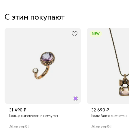
Забрать бесплатно в бутике
С этим покупают
Курьером за 1-2 дня
В пункт выдачи заказов Boxberry
NEW
Транспортной компанией по России
Подробнее о сроках доставки
31 490 ₽
32 690 ₽
Кольцо с аметистом и жемчугом
Колье бант с аметистом
Alcozer&J
Alcozer&J