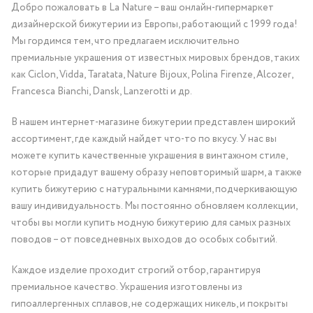
Добро пожаловать в La Nature – ваш онлайн-гипермаркет
дизайнерской бижутерии из Европы, работающий с 1999 года!
Мы гордимся тем, что предлагаем исключительно
премиальные украшения от известных мировых брендов, таких
как Ciclon, Vidda, Taratata, Nature Bijoux, Polina Firenze, Alcozer,
Francesca Bianchi, Dansk, Lanzerotti и др.
В нашем интернет-магазине бижутерии представлен широкий
ассортимент, где каждый найдет что-то по вкусу. У нас вы
можете купить качественные украшения в винтажном стиле,
которые придадут вашему образу неповторимый шарм, а также
купить бижутерию с натуральными камнями, подчеркивающую
вашу индивидуальность. Мы постоянно обновляем коллекции,
чтобы вы могли купить модную бижутерию для самых разных
поводов – от повседневных выходов до особых событий.
Каждое изделие проходит строгий отбор, гарантируя
премиальное качество. Украшения изготовлены из
гипоаллергенных сплавов, не содержащих никель, и покрыты