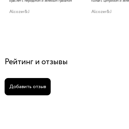
Браслет с перидотом и зеленым гранатом
Колье с цитрином и зел
Alcozer&J
Alcozer&J
Рейтинг и отзывы
Добавить отзыв