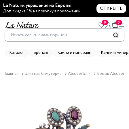
La Nature: украшения из Европы
ОТКРЫТЬ
Доп. скидка 3% на покупку в приложении
0
0
Каталог
Бренды
Камни и минералы
Камни и минер
Главная
Элитная бижутерия
Alcozer&J
Брошь Alcozer&J,
▼