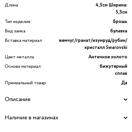
Длина:
4,5см Ширина:
5,5см
Тип изделия:
Брошь
Вид замка:
булавка
Вставка материал:
жемчуг/гранат/изумруд/рубин/
кристалл Swarovski
Цвет металла:
Античное золото
Основа материал:
бижутерный
сплав
Премиальный товар:
Да
Описание
Изготовлено с применением культивированного
Наличие в магазинах
органического жемчуга