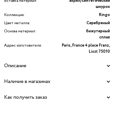
Вставка материал:
акрил/синтетический
шнурок
Коллекция:
Ringo
Цвет металла:
Серебряный
Основа материал:
бижутерный
сплав
Адрес изготовителя:
Paris, France 4 place Franz,
Liszt 75010
Описание
Представляем вашему вниманию изысканный аксессуар,
Наличие в магазинах
который станет прекрасным дополнением к вашему
образу или оригинальным подарком для близкого
Бутик "La Nature" в ТОЦ "Вит", Пушкино
человека — брелок Ringo с перламутровым сердцем. Этот
Как получить заказ
уникальный аксессуар сочетает в себе элегантность
Центральный склад
и оригинальность, делая его идеальным выбором для
Забрать бесплатно в бутике