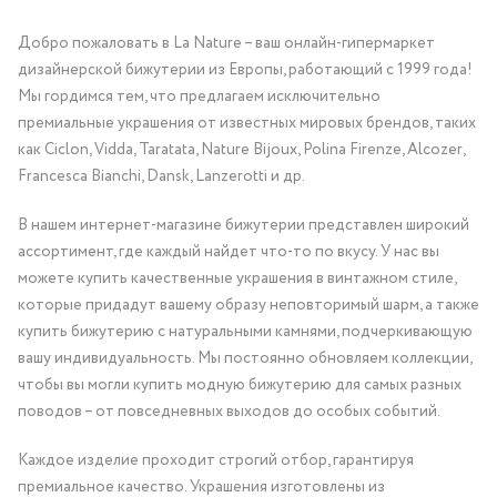
Добро пожаловать в La Nature – ваш онлайн-гипермаркет
дизайнерской бижутерии из Европы, работающий с 1999 года!
Мы гордимся тем, что предлагаем исключительно
премиальные украшения от известных мировых брендов, таких
как Ciclon, Vidda, Taratata, Nature Bijoux, Polina Firenze, Alcozer,
Francesca Bianchi, Dansk, Lanzerotti и др.
В нашем интернет-магазине бижутерии представлен широкий
ассортимент, где каждый найдет что-то по вкусу. У нас вы
можете купить качественные украшения в винтажном стиле,
которые придадут вашему образу неповторимый шарм, а также
купить бижутерию с натуральными камнями, подчеркивающую
вашу индивидуальность. Мы постоянно обновляем коллекции,
чтобы вы могли купить модную бижутерию для самых разных
поводов – от повседневных выходов до особых событий.
Каждое изделие проходит строгий отбор, гарантируя
премиальное качество. Украшения изготовлены из