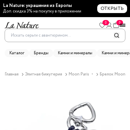
La Nature: украшения из Европы
ОТКРЫТЬ
Доп. скидка 3% на покупку в приложении
0
0
Каталог
Бренды
Камни и минералы
Камни и минер
Главная
Элитная бижутерия
Moon Paris
Брелок Moon Par
▼