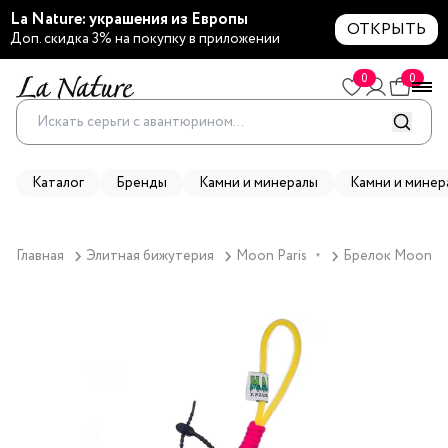
La Nature: украшения из Европы
ОТКРЫТЬ
Доп. скидка 3% на покупку в приложении
0
0
Каталог
Бренды
Камни и минералы
Камни и минер
Главная
Элитная бижутерия
Moon Paris
Брелок Moon Par
▼