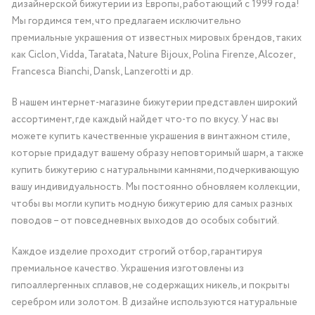
дизайнерской бижутерии из Европы, работающий с 1999 года!
Мы гордимся тем, что предлагаем исключительно
премиальные украшения от известных мировых брендов, таких
как Ciclon, Vidda, Taratata, Nature Bijoux, Polina Firenze, Alcozer,
Francesca Bianchi, Dansk, Lanzerotti и др.
В нашем интернет-магазине бижутерии представлен широкий
ассортимент, где каждый найдет что-то по вкусу. У нас вы
можете купить качественные украшения в винтажном стиле,
которые придадут вашему образу неповторимый шарм, а также
купить бижутерию с натуральными камнями, подчеркивающую
вашу индивидуальность. Мы постоянно обновляем коллекции,
чтобы вы могли купить модную бижутерию для самых разных
поводов – от повседневных выходов до особых событий.
Каждое изделие проходит строгий отбор, гарантируя
премиальное качество. Украшения изготовлены из
гипоаллергенных сплавов, не содержащих никель, и покрыты
серебром или золотом. В дизайне используются натуральные