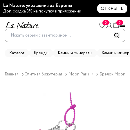
La Nature: украшения из Европы
ОТКРЫТЬ
Доп. скидка 3% на покупку в приложении
0
0
Каталог
Бренды
Камни и минералы
Камни и минер
Главная
Элитная бижутерия
Moon Paris
Брелок Moon Par
▼