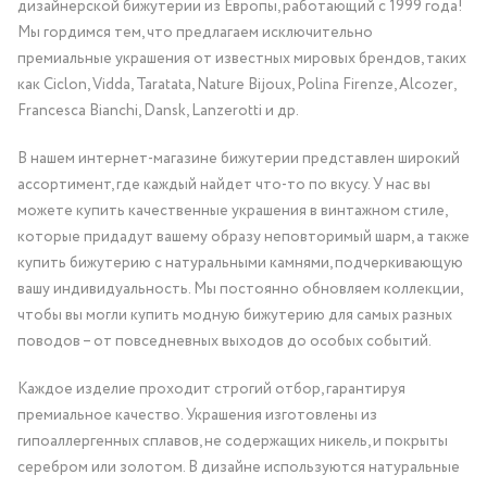
дизайнерской бижутерии из Европы, работающий с 1999 года!
Мы гордимся тем, что предлагаем исключительно
премиальные украшения от известных мировых брендов, таких
как Ciclon, Vidda, Taratata, Nature Bijoux, Polina Firenze, Alcozer,
Francesca Bianchi, Dansk, Lanzerotti и др.
В нашем интернет-магазине бижутерии представлен широкий
ассортимент, где каждый найдет что-то по вкусу. У нас вы
можете купить качественные украшения в винтажном стиле,
которые придадут вашему образу неповторимый шарм, а также
купить бижутерию с натуральными камнями, подчеркивающую
вашу индивидуальность. Мы постоянно обновляем коллекции,
чтобы вы могли купить модную бижутерию для самых разных
поводов – от повседневных выходов до особых событий.
Каждое изделие проходит строгий отбор, гарантируя
премиальное качество. Украшения изготовлены из
гипоаллергенных сплавов, не содержащих никель, и покрыты
серебром или золотом. В дизайне используются натуральные