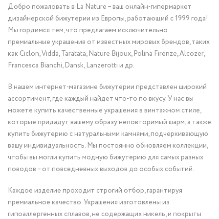
Добро пожаловать в La Nature – ваш онлайн-гипермаркет
дизайнерской бижутерии из Европы, работающий с 1999 года!
Мы гордимся тем, что предлагаем исключительно
премиальные украшения от известных мировых брендов, таких
как Ciclon, Vidda, Taratata, Nature Bijoux, Polina Firenze, Alcozer,
Francesca Bianchi, Dansk, Lanzerotti и др.
В нашем интернет-магазине бижутерии представлен широкий
ассортимент, где каждый найдет что-то по вкусу. У нас вы
можете купить качественные украшения в винтажном стиле,
которые придадут вашему образу неповторимый шарм, а также
купить бижутерию с натуральными камнями, подчеркивающую
вашу индивидуальность. Мы постоянно обновляем коллекции,
чтобы вы могли купить модную бижутерию для самых разных
поводов – от повседневных выходов до особых событий.
Каждое изделие проходит строгий отбор, гарантируя
премиальное качество. Украшения изготовлены из
гипоаллергенных сплавов, не содержащих никель, и покрыты