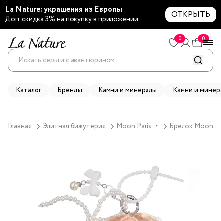
La Nature: украшения из Европы
ОТКРЫТЬ
Доп. скидка 3% на покупку в приложении
0
0
Каталог
Бренды
Камни и минералы
Камни и минер
Главная
Элитная бижутерия
Moon Paris
Брелок Moon Par
▼