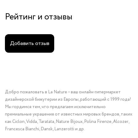
Рейтинг и отзывы
Добавить отзыв
Добро пожаловать в La Nature – ваш онлайн-гипермаркет
дизайнерской бижутерии из Европы, работающий с 1999 года!
Мы гордимся тем, что предлагаем исключительно
премиальные украшения от известных мировых брендов, таких
как Ciclon, Vidda, Taratata, Nature Bijoux, Polina Firenze, Alcozer,
Francesca Bianchi, Dansk, Lanzerotti и др.