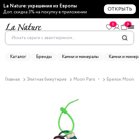
La Nature: украшения из Европы
ОТКРЫТЬ
Доп. скидка 3% на покупку в приложении
0
0
Каталог
Бренды
Камни и минералы
Камни и минер
Главная
Элитная бижутерия
Moon Paris
Брелок Moon Par
▼