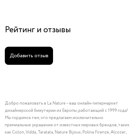
Рейтинг и отзывы
Добавить отзыв
Добро пожаловать в La Nature – ваш онлайн-гипермаркет
дизайнерской бижутерии из Европы, работающий с 1999 года!
Мы гордимся тем, что предлагаем исключительно
премиальные украшения от известных мировых брендов, таких
как Ciclon, Vidda, Taratata, Nature Bijoux, Polina Firenze, Alcozer,