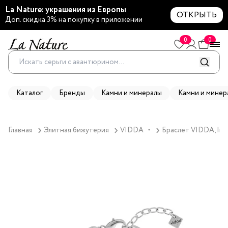
La Nature: украшения из Европы
ОТКРЫТЬ
Доп. скидка 3% на покупку в приложении
0
0
Каталог
Бренды
Камни и минералы
Камни и минер
Главная
Элитная бижутерия
VIDDA
Браслет VIDDA, Infi
▼