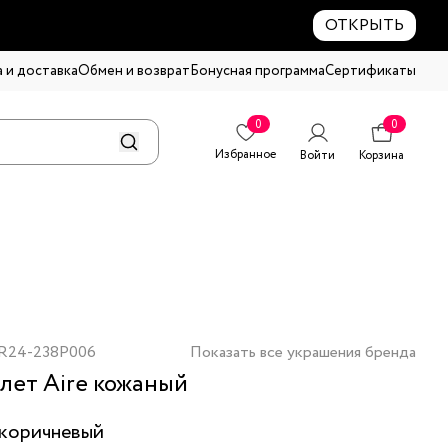
ОТКРЫТЬ
 и доставка
Обмен и возврат
Бонусная программа
Сертификаты
0
0
Избранное
Войти
Корзина
R24-238P006
Показать все украшения бренда
лет Aire кожаный
коричневый