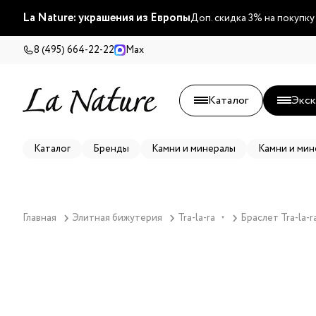
La Nature: украшения из Европы
Доп. скидка 3% на покупку
8 (495) 664-22-22
Max
Каталог
Экск
Каталог
Бренды
Камни и минералы
Камни и мин
Главная
Элитная бижутерия
Tra-la-ra
Браслет Tra-la-r
▼