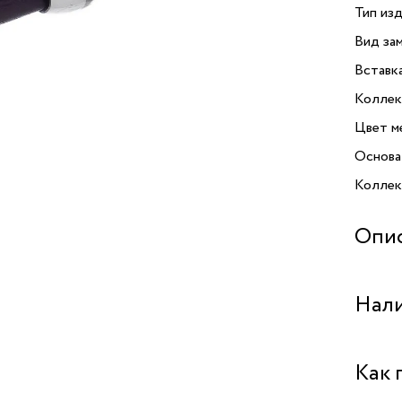
Тип изд
Вид зам
Вставк
Коллек
Цвет м
Основа
Коллекц
Опи
Открой
Нали
браслет
и уник
соврем
Бутик 
Как 
аксессу
высоко