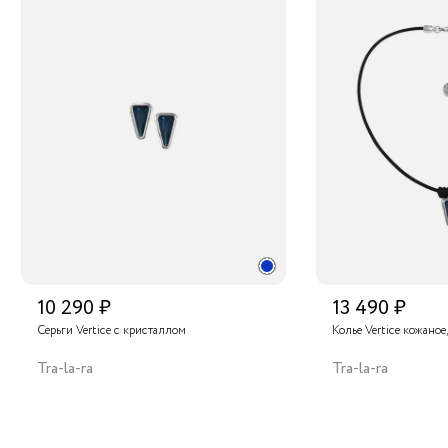
10 290 ₽
13 490 ₽
Серьги Vertice с кристаллом
Колье Vertice кожаное
Tra-la-ra
Tra-la-ra