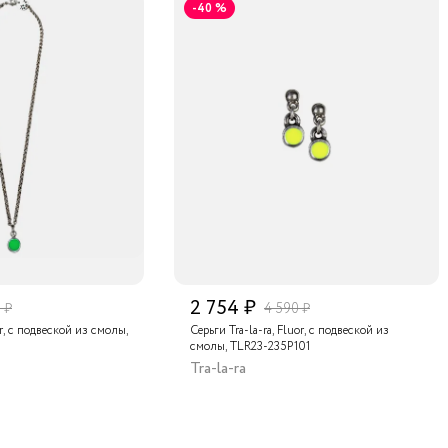
-40 %
2 754 ₽
 ₽
4 590 ₽
or, с подвеской из смолы,
Серьги Tra-la-ra, Fluor, с подвеской из
смолы, TLR23-235P101
Tra-la-ra