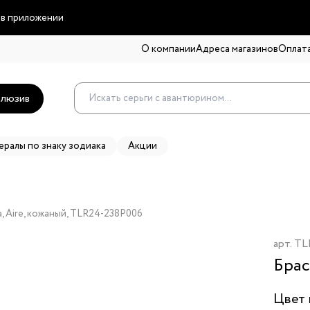
 в приложении
О компании
Адреса магазинов
Оплата
люзив
ералы по знаку зодиака
Акции
a, Aire, кожаный, TLR24-238P006
арт.
TL
Брас
Цвет