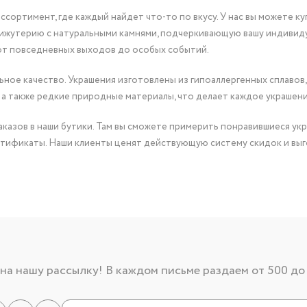
сортимент, где каждый найдет что-то по вкусу. У нас вы можете к
бижутерию с натуральными камнями, подчеркивающую вашу индивид
от повседневных выходов до особых событий.
ное качество. Украшения изготовлены из гипоаллергенных сплавов,
 а также редкие природные материалы, что делает каждое украшен
казов в наши бутики. Там вы сможете примерить понравившиеся укр
тификаты. Наши клиенты ценят действующую систему скидок и выг
а нашу рассылку! В каждом письме раздаем от 500 до