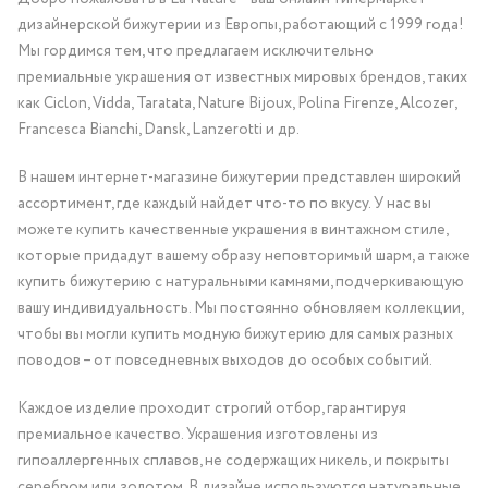
дизайнерской бижутерии из Европы, работающий с 1999 года!
Мы гордимся тем, что предлагаем исключительно
премиальные украшения от известных мировых брендов, таких
как Ciclon, Vidda, Taratata, Nature Bijoux, Polina Firenze, Alcozer,
Francesca Bianchi, Dansk, Lanzerotti и др.
В нашем интернет-магазине бижутерии представлен широкий
ассортимент, где каждый найдет что-то по вкусу. У нас вы
можете купить качественные украшения в винтажном стиле,
которые придадут вашему образу неповторимый шарм, а также
купить бижутерию с натуральными камнями, подчеркивающую
вашу индивидуальность. Мы постоянно обновляем коллекции,
чтобы вы могли купить модную бижутерию для самых разных
поводов – от повседневных выходов до особых событий.
Каждое изделие проходит строгий отбор, гарантируя
премиальное качество. Украшения изготовлены из
гипоаллергенных сплавов, не содержащих никель, и покрыты
серебром или золотом. В дизайне используются натуральные