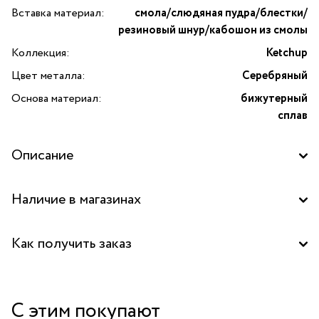
Вставка материал:
смола/слюдяная пудра/блестки/
резиновый шнур/кабошон из смолы
Коллекция:
Ketchup
Цвет металла:
Серебряный
Основа материал:
бижутерный
сплав
Описание
Наличие в магазинах
Бутик "La Nature" в ТД "Дружба", Москва
Как получить заказ
Бутик "La Nature" в ТОЦ "Вит", Пушкино
Забрать бесплатно в бутике
Аутлет "La Nature" в ТЦ "Елоховский пассаж", Москва
С этим покупают
Курьером за 1-2 дня