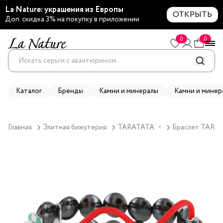
La Nature: украшения из Европы
ОТКРЫТЬ
Доп. скидка 3% на покупку в приложении
0
0
Каталог
Бренды
Камни и минералы
Камни и минер
Главная
Элитная бижутерия
TARATATA
Браслет TARATA
▼