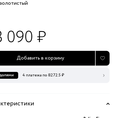
золотистый
3 090 ₽
Добавить в корзину
4 платежа по
8272.5
₽
ктеристики