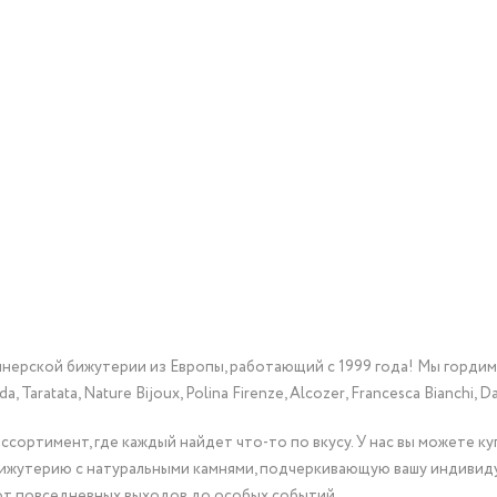
йнерской бижутерии из Европы, работающий с 1999 года! Мы горди
Taratata, Nature Bijoux, Polina Firenze, Alcozer, Francesca Bianchi, Da
сортимент, где каждый найдет что-то по вкусу. У нас вы можете к
бижутерию с натуральными камнями, подчеркивающую вашу индивид
от повседневных выходов до особых событий.