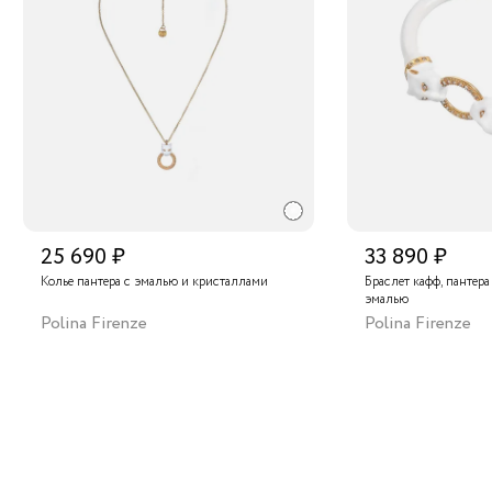
25 690 ₽
33 890 ₽
Колье пантера с эмалью и кристаллами
Браслет кафф, пантер
эмалью
Polina Firenze
Polina Firenze