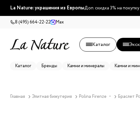
La Nature: украшения из Европы
Доп. скидка 3% на покупку
8 (495) 664-22-22
Max
Каталог
Экск
Каталог
Бренды
Камни и минералы
Камни и мин
Главная
Элитная бижутерия
Polina Firenze
Браслет Po
▼