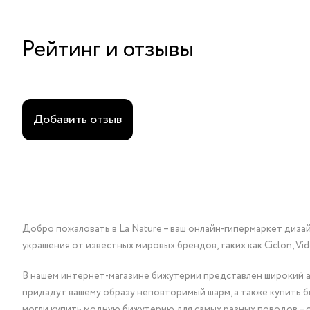
Рейтинг и отзывы
Добавить отзыв
Добро пожаловать в La Nature – ваш онлайн-гипермаркет диза
украшения от известных мировых брендов, таких как Ciclon, Vidda, 
В нашем интернет-магазине бижутерии представлен широкий ас
придадут вашему образу неповторимый шарм, а также купить 
могли купить модную бижутерию для самых разных поводов – 