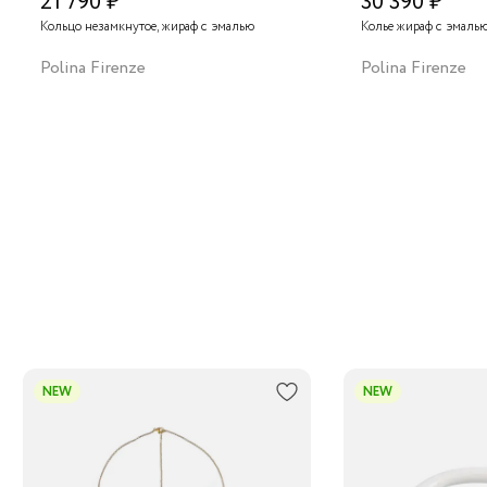
21 790 ₽
30 390 ₽
Кольцо незамкнутое, жираф с эмалью
Колье жираф с эмаль
Polina Firenze
Polina Firenze
NEW
NEW