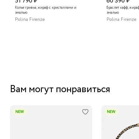
51 790 ₽
60 390 ₽
Колье гривна, жираф с кристаллами и
Браслет кафф, жира
эмалью
эмалью
Polina Firenze
Polina Firenze
Вам могут понравиться
NEW
NEW