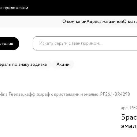
 в приложении
О компании
Адреса магазинов
Оплата
люзив
ералы по знаку зодиака
Акции
lina Firenze, кафф, жираф с кристаллами и эмалью, PF26.1-BR4298
арт.
PF
Брас
эма