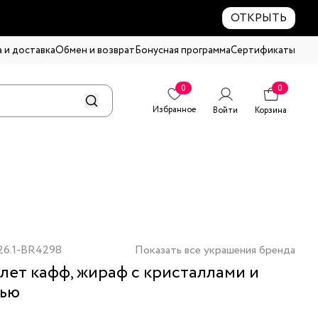
ОТКРЫТЬ
 и доставка
Обмен и возврат
Бонусная программа
Сертификаты
0
0
Избранное
Войти
Корзина
26.1-BR4298
Показать все украшения бренда
лет кафф, жираф с кристаллами и
лью