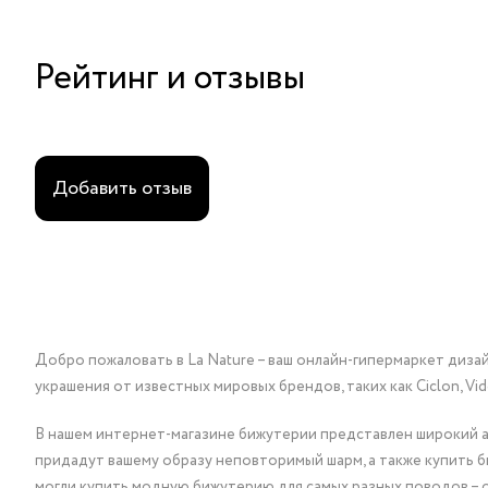
Рейтинг и отзывы
Добавить отзыв
Добро пожаловать в La Nature – ваш онлайн-гипермаркет диза
украшения от известных мировых брендов, таких как Ciclon, Vidda, 
В нашем интернет-магазине бижутерии представлен широкий ас
придадут вашему образу неповторимый шарм, а также купить 
могли купить модную бижутерию для самых разных поводов – 