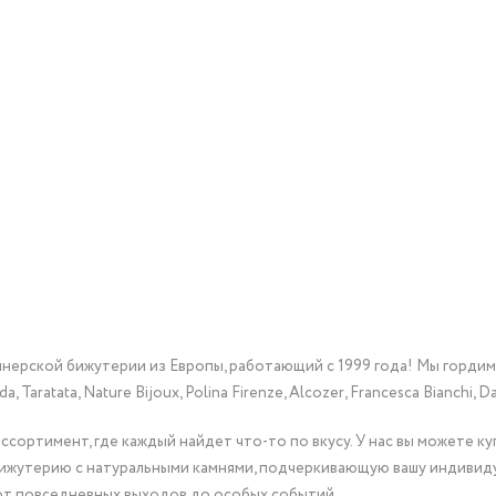
йнерской бижутерии из Европы, работающий с 1999 года! Мы горди
Taratata, Nature Bijoux, Polina Firenze, Alcozer, Francesca Bianchi, Da
сортимент, где каждый найдет что-то по вкусу. У нас вы можете к
бижутерию с натуральными камнями, подчеркивающую вашу индивид
от повседневных выходов до особых событий.