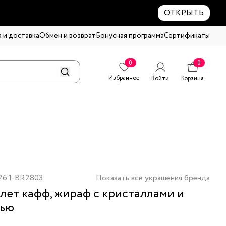
ОТКРЫТЬ
 и доставка
Обмен и возврат
Бонусная программа
Сертификаты
0
0
Избранное
Войти
Корзина
26.1-BR2803
Показать все украшения бренда
лет кафф, жираф с кристаллами и
лью