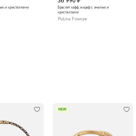
36 990 ₽
лью и кристаллами
Браслет кафф, жираф с эмалью и
кристаллами
Polina Firenze
NEW