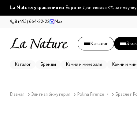
La Nature: украшения из Европы
Доп. скидка 3% на покупку
8 (495) 664-22-22
Max
Каталог
Экск
Каталог
Бренды
Камни и минералы
Камни и мин
Главная
Элитная бижутерия
Polina Firenze
Браслет Po
▼