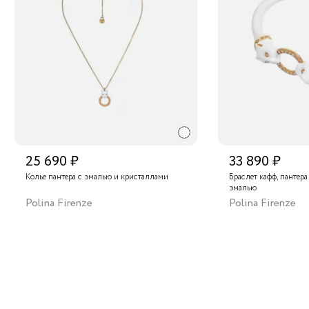
25 690 ₽
33 890 ₽
Колье пантера с эмалью и кристаллами
Браслет кафф, пантер
эмалью
Polina Firenze
Polina Firenze