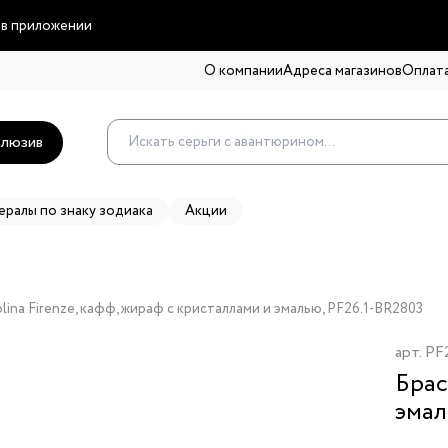
 в приложении
О компании
Адреса магазинов
Оплата
люзив
ералы по знаку зодиака
Акции
lina Firenze, кафф, жираф с кристаллами и эмалью, PF26.1-BR2803
арт.
PF
Брас
эма