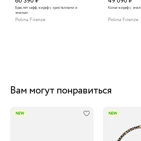
60 390 ₽
49 090 ₽
Браслет кафф, жираф с кристаллами и
Колье жираф с эма
эмалью
Polina Firenze
Polina Firenze
Вам могут понравиться
NEW
NEW