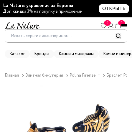
La Nature: украшения из Европы
ОТКРЫТЬ
Доп. скидка 3% на покупку в приложении
0
0
Каталог
Бренды
Камни и минералы
Камни и минер
Главная
Элитная бижутерия
Polina Firenze
Браслет Poli
▼