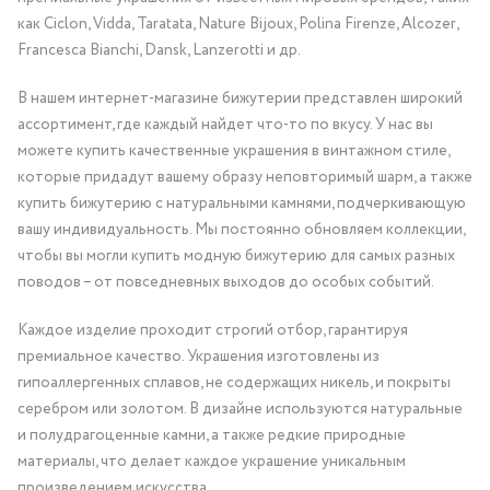
как Ciclon, Vidda, Taratata, Nature Bijoux, Polina Firenze, Alcozer,
Francesca Bianchi, Dansk, Lanzerotti и др.
В нашем интернет-магазине бижутерии представлен широкий
ассортимент, где каждый найдет что-то по вкусу. У нас вы
можете купить качественные украшения в винтажном стиле,
которые придадут вашему образу неповторимый шарм, а также
купить бижутерию с натуральными камнями, подчеркивающую
вашу индивидуальность. Мы постоянно обновляем коллекции,
чтобы вы могли купить модную бижутерию для самых разных
поводов – от повседневных выходов до особых событий.
Каждое изделие проходит строгий отбор, гарантируя
премиальное качество. Украшения изготовлены из
гипоаллергенных сплавов, не содержащих никель, и покрыты
серебром или золотом. В дизайне используются натуральные
и полудрагоценные камни, а также редкие природные
материалы, что делает каждое украшение уникальным
произведением искусства.