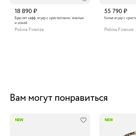
18 890 ₽
55 790 ₽
Браслет кафф, ягуар с кристаллами, эмалью
Колье ягуа
и кожей
Polina Firenze
Polina Firenze
Вам могут понравиться
NEW
NEW