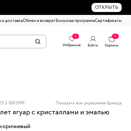
ОТКРЫТЬ
 и доставка
Обмен и возврат
Бонусная программа
Сертификаты
0
0
Избранное
Войти
Корзина
25.2-BR1599
Показать все украшения бренда
лет ягуар с кристаллами и эмалью
коричневый