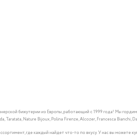
йнерской бижутерии из Европы, работающий с 1999 года! Мы горди
Taratata, Nature Bijoux, Polina Firenze, Alcozer, Francesca Bianchi, Da
сортимент, где каждый найдет что-то по вкусу. У нас вы можете к