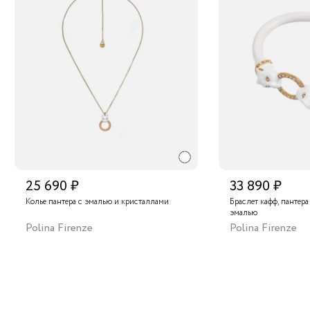
25 690 ₽
33 890 ₽
Колье пантера с эмалью и кристаллами
Браслет кафф, пантер
эмалью
Polina Firenze
Polina Firenze