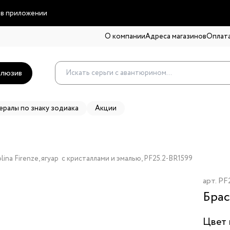
 в приложении
О компании
Адреса магазинов
Оплата
люзив
ералы по знаку зодиака
Акции
lina Firenze, ягуар  с кристаллами и эмалью, PF25.2-BR1599
арт.
PF
Брас
Цвет