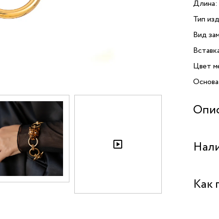
Длина:
Тип изд
Вид зам
Вставк
Цвет м
Основа
Опи
Браслет
Нали
воплощ
эффект
из выс
Бутик "
Как 
золото
обеспеч
Бутик "
украше