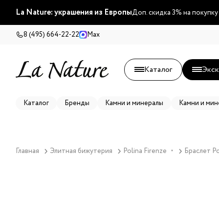
La Nature: украшения из Европы
Доп. скидка 3% на покупку
8 (495) 664-22-22
Max
Каталог
Экск
Каталог
Бренды
Камни и минералы
Камни и мин
Главная
Элитная бижутерия
Polina Firenze
Браслет Po
▼