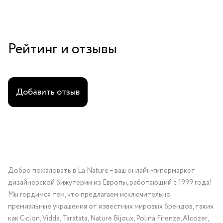
Рейтинг и отзывы
Добавить отзыв
Добро пожаловать в La Nature – ваш онлайн-гипермаркет
дизайнерской бижутерии из Европы, работающий с 1999 года!
Мы гордимся тем, что предлагаем исключительно
премиальные украшения от известных мировых брендов, таких
как Ciclon, Vidda, Taratata, Nature Bijoux, Polina Firenze, Alcozer,