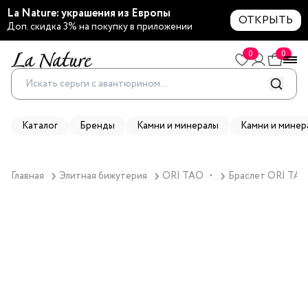
La Nature: украшения из Европы
ОТКРЫТЬ
Доп. скидка 3% на покупку в приложении
0
0
Каталог
Бренды
Камни и минералы
Камни и минер
Главная
Элитная бижутерия
ORI TAO
Браслет ORI TAO, 
▼