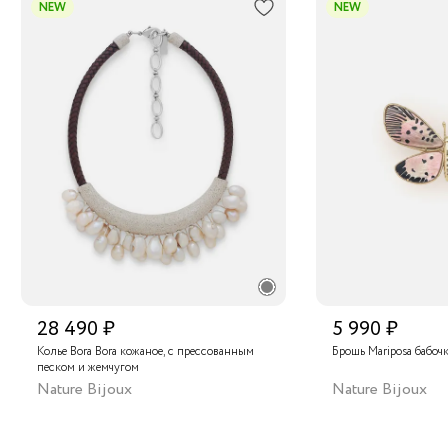
NEW
NEW
28 490 ₽
5 990 ₽
Колье Bora Bora кожаное, с прессованным
Брошь Mariposa бабоч
песком и жемчугом
Nature Bijoux
Nature Bijoux