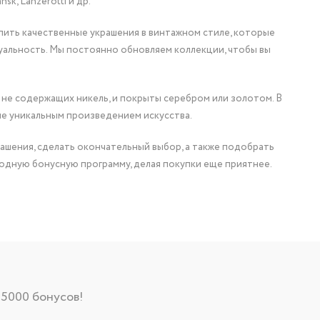
nsk, Lanzerotti и др.
упить качественные украшения в винтажном стиле, которые
уальность. Мы постоянно обновляем коллекции, чтобы вы
 не содержащих никель, и покрыты серебром или золотом. В
ие уникальным произведением искусства.
ашения, сделать окончательный выбор, а также подобрать
одную бонусную программу, делая покупки еще приятнее.
 5000 бонусов!