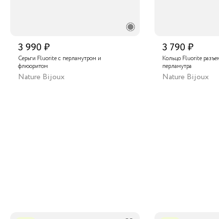
3 990 ₽
3 790 ₽
Серьги Fluorite с перламутром и
Кольцо Fluorite разъе
флюоритом
перламутра
Nature Bijoux
Nature Bijoux