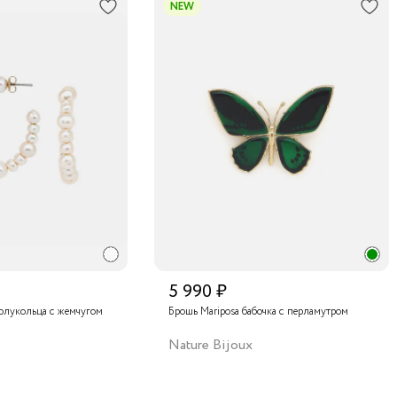
NEW
5 990 ₽
олукольца с жемчугом
Брошь Mariposa бабочка с перламутром
Nature Bijoux