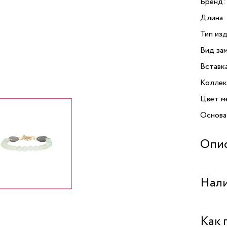
Бренд:
Длина:
Тип изд
Вид зам
Вставк
Коллек
Цвет м
Основа
Опи
Брасле
Нали
Bijoux
утончё
принад
Бутик 
Как 
природ