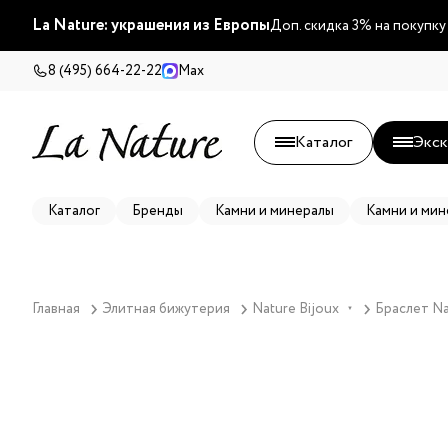
La Nature: украшения из Европы
Доп. скидка 3% на покупку
8 (495) 664-22-22
Max
Каталог
Экск
Каталог
Бренды
Камни и минералы
Камни и мин
Главная
Элитная бижутерия
Nature Bijoux
Браслет Na
▼