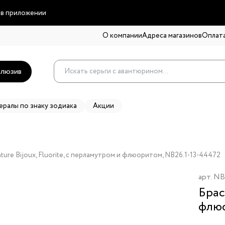
 в приложении
О компании
Адреса магазинов
Оплата
люзив
ералы по знаку зодиака
Акции
ture Bijoux, Fluorite, с перламутром и флюоритом, NB26.1-13-44472
арт.
NB
Брас
флю