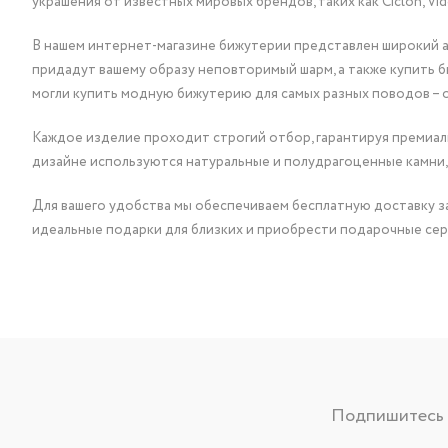
украшения от известных мировых брендов, таких как Ciclon, Vidda, 
В нашем интернет-магазине бижутерии представлен широкий ас
придадут вашему образу неповторимый шарм, а также купить 
могли купить модную бижутерию для самых разных поводов – 
Каждое изделие проходит строгий отбор, гарантируя премиаль
дизайне используются натуральные и полудрагоценные камни,
Для вашего удобства мы обеспечиваем бесплатную доставку за
идеальные подарки для близких и приобрести подарочные сер
Подпишитесь н