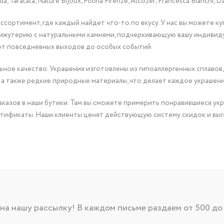
Taratata, Nature Bijoux, Polina Firenze, Alcozer, Francesca Bianchi, Da
сортимент, где каждый найдет что-то по вкусу. У нас вы можете к
бижутерию с натуральными камнями, подчеркивающую вашу индивид
от повседневных выходов до особых событий.
ное качество. Украшения изготовлены из гипоаллергенных сплавов,
 а также редкие природные материалы, что делает каждое украшен
казов в наши бутики. Там вы сможете примерить понравившиеся укр
тификаты. Наши клиенты ценят действующую систему скидок и выг
а нашу рассылку! В каждом письме раздаем от 500 до