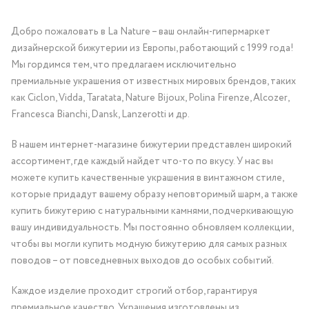
Добро пожаловать в La Nature – ваш онлайн-гипермаркет
дизайнерской бижутерии из Европы, работающий с 1999 года!
Мы гордимся тем, что предлагаем исключительно
премиальные украшения от известных мировых брендов, таких
как Ciclon, Vidda, Taratata, Nature Bijoux, Polina Firenze, Alcozer,
Francesca Bianchi, Dansk, Lanzerotti и др.
В нашем интернет-магазине бижутерии представлен широкий
ассортимент, где каждый найдет что-то по вкусу. У нас вы
можете купить качественные украшения в винтажном стиле,
которые придадут вашему образу неповторимый шарм, а также
купить бижутерию с натуральными камнями, подчеркивающую
вашу индивидуальность. Мы постоянно обновляем коллекции,
чтобы вы могли купить модную бижутерию для самых разных
поводов – от повседневных выходов до особых событий.
Каждое изделие проходит строгий отбор, гарантируя
премиальное качество. Украшения изготовлены из