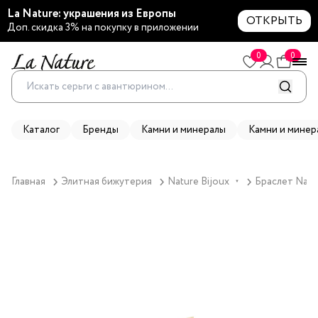
La Nature: украшения из Европы
ОТКРЫТЬ
Доп. скидка 3% на покупку в приложении
0
0
Каталог
Бренды
Камни и минералы
Камни и минер
Главная
Элитная бижутерия
Nature Bijoux
Браслет Natur
▼