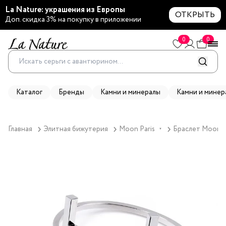
La Nature: украшения из Европы
ОТКРЫТЬ
Доп. скидка 3% на покупку в приложении
0
0
Каталог
Бренды
Камни и минералы
Камни и минер
Главная
Элитная бижутерия
Moon Paris
Браслет Moon Pa
▼