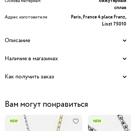
Основа материал:
бижутерный
сплав
Адрес изготовителя:
Paris, France 4 place Franz,
Liszt 75010
Описание
Браслет-кафф Ringo из серебристого бижутерного
Наличие в магазинах
сплава с вертикальными пластинами по краям. Изящный
аксессуар в стиле геометрического минимализма.
Аутлет "La Nature" в ТЦ "Елоховский пассаж", Москва
Как получить заказ
Забрать бесплатно в бутике
Вам могут понравиться
Курьером за 1-2 дня
В пункт выдачи заказов Boxberry
NEW
NEW