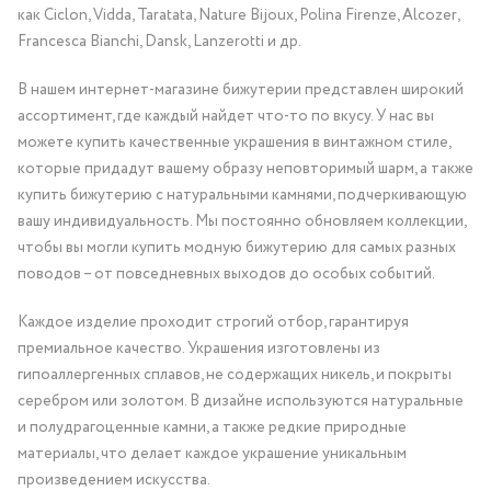
как Ciclon, Vidda, Taratata, Nature Bijoux, Polina Firenze, Alcozer,
Francesca Bianchi, Dansk, Lanzerotti и др.
В нашем интернет-магазине бижутерии представлен широкий
ассортимент, где каждый найдет что-то по вкусу. У нас вы
можете купить качественные украшения в винтажном стиле,
которые придадут вашему образу неповторимый шарм, а также
купить бижутерию с натуральными камнями, подчеркивающую
вашу индивидуальность. Мы постоянно обновляем коллекции,
чтобы вы могли купить модную бижутерию для самых разных
поводов – от повседневных выходов до особых событий.
Каждое изделие проходит строгий отбор, гарантируя
премиальное качество. Украшения изготовлены из
гипоаллергенных сплавов, не содержащих никель, и покрыты
серебром или золотом. В дизайне используются натуральные
и полудрагоценные камни, а также редкие природные
материалы, что делает каждое украшение уникальным
произведением искусства.