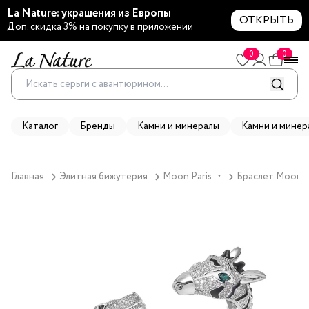
La Nature: украшения из Европы
ОТКРЫТЬ
Доп. скидка 3% на покупку в приложении
0
0
Каталог
Бренды
Камни и минералы
Камни и минер
Главная
Элитная бижутерия
Moon Paris
Браслет Moon Pa
▼