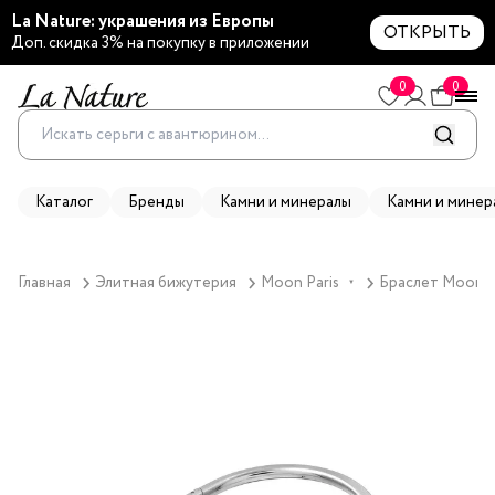
La Nature: украшения из Европы
ОТКРЫТЬ
Доп. скидка 3% на покупку в приложении
0
0
Каталог
Бренды
Камни и минералы
Камни и минер
Главная
Элитная бижутерия
Moon Paris
Браслет Moon Pa
▼