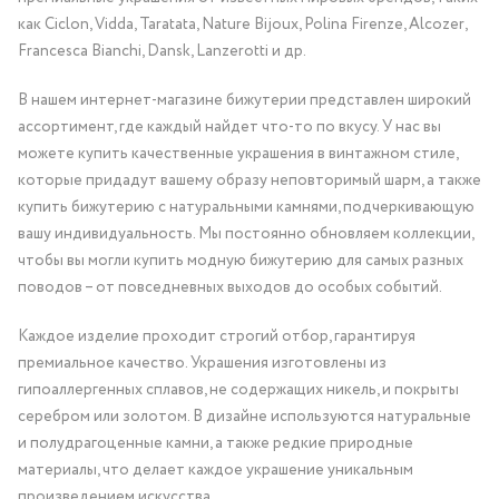
как Ciclon, Vidda, Taratata, Nature Bijoux, Polina Firenze, Alcozer,
Francesca Bianchi, Dansk, Lanzerotti и др.
В нашем интернет-магазине бижутерии представлен широкий
ассортимент, где каждый найдет что-то по вкусу. У нас вы
можете купить качественные украшения в винтажном стиле,
которые придадут вашему образу неповторимый шарм, а также
купить бижутерию с натуральными камнями, подчеркивающую
вашу индивидуальность. Мы постоянно обновляем коллекции,
чтобы вы могли купить модную бижутерию для самых разных
поводов – от повседневных выходов до особых событий.
Каждое изделие проходит строгий отбор, гарантируя
премиальное качество. Украшения изготовлены из
гипоаллергенных сплавов, не содержащих никель, и покрыты
серебром или золотом. В дизайне используются натуральные
и полудрагоценные камни, а также редкие природные
материалы, что делает каждое украшение уникальным
произведением искусства.