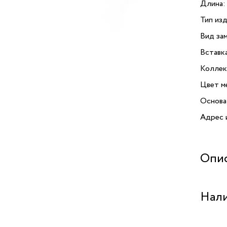
Длина:
Тип изд
Вид зам
Вставк
Коллек
Цвет м
Основа
Адрес 
Опи
Брасле
Нали
элеган
стиль 
во Фра