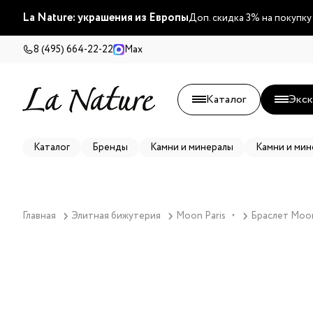
La Nature: украшения из Европы
Доп. скидка 3% на покупку
8 (495) 664-22-22
Max
Каталог
Экск
Каталог
Бренды
Камни и минералы
Камни и мин
Главная
Элитная бижутерия
Moon Paris
Браслет Moon 
▼