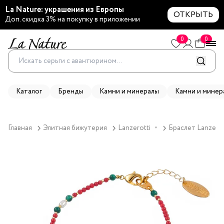
La Nature: украшения из Европы
ОТКРЫТЬ
Доп. скидка 3% на покупку в приложении
0
0
Каталог
Бренды
Камни и минералы
Камни и минер
Главная
Элитная бижутерия
Lanzerotti
Браслет Lanzerot
▼