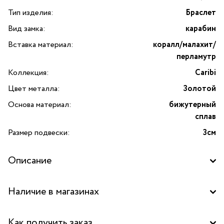
Тип изделия:
Браслет
Вид замка:
карабин
Вставка материал:
коралл/малахит/
перламутр
Коллекция:
Caribi
Цвет металла:
Золотой
Основа материал:
бижутерный
сплав
Размер подвески:
3см
Описание
Браслет Caribi с кораллом, малахитом, перламутром
Наличие в магазинах
и подвеской-клубникой — это изысканное украшение
от итальянского бренда Lanzerotti, созданное для тех,
Бутик "La Nature" в ТД "Дружба", Москва
кто ценит яркие акценты и индивидуальность в образе.
Как получить заказ