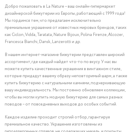
Добро пожаловать в La Nature – ваш онлайн-гипермаркет
дизайнерской бижутерии из Европы, работающий с 1999 года!
Мы гордимся тем, что предлагаем исключительно
премиальные украшения от известных мировых брендов, таких
как Ciclon, Vidda, Taratata, Nature Bijoux, Polina Firenze, Alcozer,
Francesca Bianchi, Dansk, Lanzerotti и др.
В нашем интернет-магазине бижутерии представлен широкий
ассортимент, где каждый найдет что-то по вкусу. У нас вы
можете купить качественные украшения в винтажном стиле,
которые придадут вашему образу неповторимый шарм, а также
купить бижутерию с натуральными камнями, подчеркивающую
вашу индивидуальность. Мы постоянно обновляем коллекции,
чтобы вы могли купить модную бижутерию для самых разных
поводов – от повседневных выходов до особых событий.
Каждое изделие проходит строгий отбор, гарантируя
премиальное качество. Украшения изготовлены из
гипоаллергенных сплавов, не содержащих никель, и покрыты