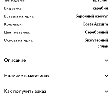
Тип изделия:
Браслет
Вид замка:
карабин
Вставка материал:
барочный жемчуг
Коллекция:
Costa Azzurra
Цвет металла:
Серебряный
Основа материал:
бижутерный
сплав
Описание
Браслет Costa Azzurra с барочным жемчугом от бренда
Наличие в магазинах
Lanzerotti — это изысканное украшение, способное
подчеркнуть вашу индивидуальность и добавить
Бутик "La Nature" в ТРК "FORT", Москва
элегантности любому образу. Данная модель выполнена
Как получить заказ
из высококачественного бижутерного сплава и украшена
натуральным барочным жемчугом, который отличается
Забрать бесплатно в бутике
уникальной формой каждой жемчужины. Такой браслет