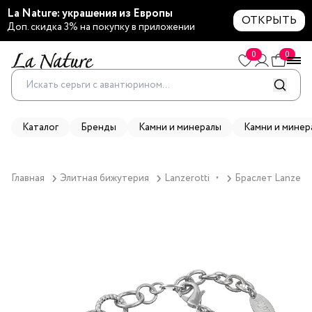
La Nature: украшения из Европы
ОТКРЫТЬ
Доп. скидка 3% на покупку в приложении
0
0
Каталог
Бренды
Камни и минералы
Камни и минер
Главная
Элитная бижутерия
Lanzerotti
Браслет Lanzerot
▼