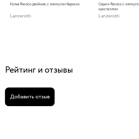
Колье Rococo двойное, с жемчугом барокко
Серьги Rococo с жемчуг
кристаллом
Lanzerotti
Lanzerotti
Рейтинг и отзывы
Добавить отзыв