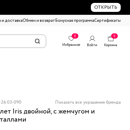
ОТКРЫТЬ
 и доставка
Обмен и возврат
Бонусная программа
Сертификаты
0
0
Избранное
Войти
Корзина
-26.03-090
Показать все украшения бренда
лет Iris двойной, с жемчугом и
таллами