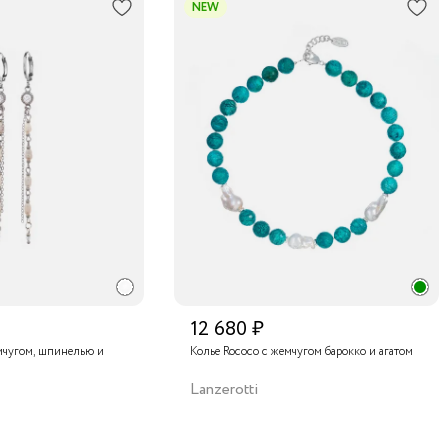
NEW
12 680 ₽
мчугом, шпинелью и
Колье Rococo с жемчугом барокко и агатом
Lanzerotti