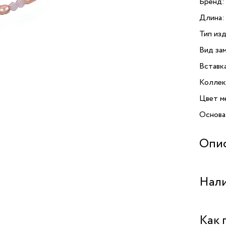
Бренд:
Длина:
Тип изд
Вид зам
Вставк
Коллек
Цвет м
Основа
Опи
Браслет
Нали
украшен
кто це
брасле
Бутик 
Как 
с благ