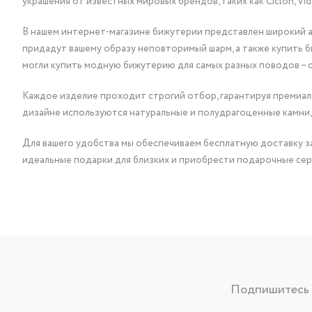
украшения от известных мировых брендов, таких как Ciclon, Vidda, 
В нашем интернет-магазине бижутерии представлен широкий ас
придадут вашему образу неповторимый шарм, а также купить 
могли купить модную бижутерию для самых разных поводов – 
Каждое изделие проходит строгий отбор, гарантируя премиаль
дизайне используются натуральные и полудрагоценные камни,
Для вашего удобства мы обеспечиваем бесплатную доставку за
идеальные подарки для близких и приобрести подарочные сер
Подпишитесь н