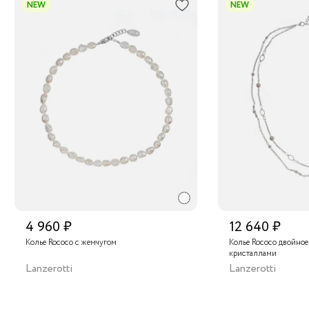
NEW
NEW
4 960 ₽
12 640 ₽
Колье Rococo с жемчугом
Колье Rococo двойное
кристаллами
Lanzerotti
Lanzerotti