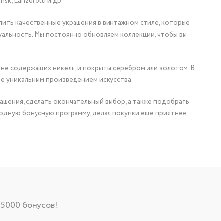
nsk, Lanzerotti и др.
упить качественные украшения в винтажном стиле, которые
уальность. Мы постоянно обновляем коллекции, чтобы вы
 не содержащих никель, и покрыты серебром или золотом. В
ие уникальным произведением искусства.
ашения, сделать окончательный выбор, а также подобрать
одную бонусную программу, делая покупки еще приятнее.
 5000 бонусов!