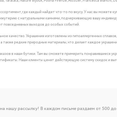
Taratata, Nature Bijoux, Polina Firenze, Alcozer, Francesca Bianchi, Da
сортимент, где каждый найдет что-то по вкусу. У нас вы можете к
бижутерию с натуральными камнями, подчеркивающую вашу индивид
от повседневных выходов до особых событий.
ное качество. Украшения изготовлены из гипоаллергенных сплавов,
 а также редкие природные материалы, что делает каждое украшен
казов в наши бутики. Там вы сможете примерить понравившиеся укр
тификаты. Наши клиенты ценят действующую систему скидок и выг
а нашу рассылку! В каждом письме раздаем от 500 до