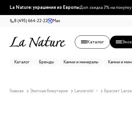
La Nature: украшения из Европы
Доп. скидка 3% на покупку
8 (495) 664-22-22
Max
Каталог
Экск
Каталог
Бренды
Камни и минералы
Камни и мин
Главная
Элитная бижутерия
Lanzerotti
Браслет Lanzer
▼