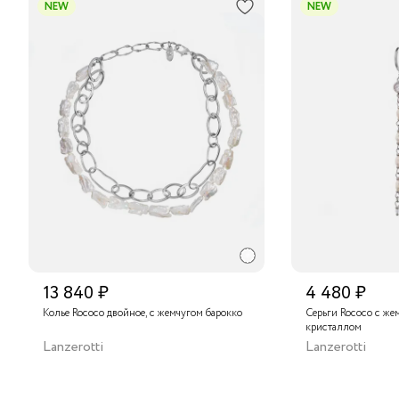
NEW
NEW
13 840 ₽
4 480 ₽
Колье Rococo двойное, с жемчугом барокко
Серьги Rococo с же
кристаллом
Lanzerotti
Lanzerotti