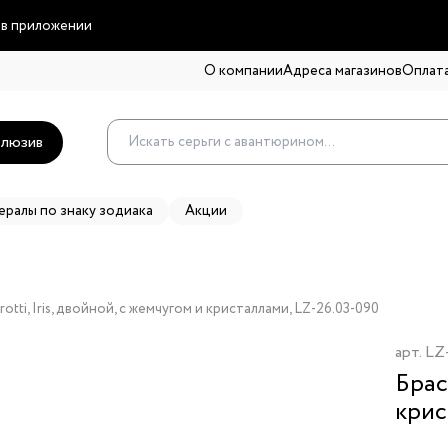
 в приложении
О компании
Адреса магазинов
Оплата
люзив
ералы по знаку зодиака
Акции
otti, Iris, двойной, с жемчугом и кристаллами, LZ-26.03-090
арт.
LZ
Брас
крис