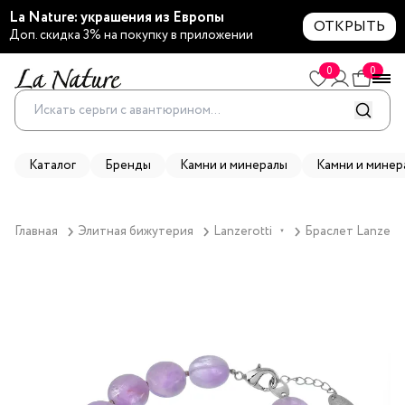
La Nature: украшения из Европы
ОТКРЫТЬ
Доп. скидка 3% на покупку в приложении
0
0
Каталог
Бренды
Камни и минералы
Камни и минер
Главная
Элитная бижутерия
Lanzerotti
Браслет Lanzerott
▼