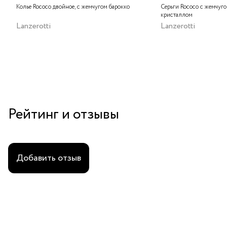
Колье Rococo двойное, с жемчугом барокко
Серьги Rococo с жемчуг
кристаллом
Lanzerotti
Lanzerotti
Рейтинг и отзывы
Добавить отзыв