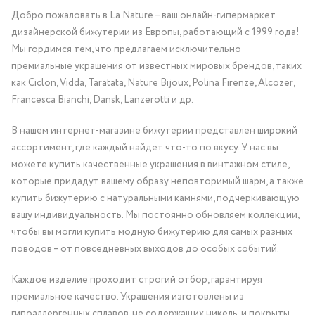
Добро пожаловать в La Nature – ваш онлайн-гипермаркет
дизайнерской бижутерии из Европы, работающий с 1999 года!
Мы гордимся тем, что предлагаем исключительно
премиальные украшения от известных мировых брендов, таких
как Ciclon, Vidda, Taratata, Nature Bijoux, Polina Firenze, Alcozer,
Francesca Bianchi, Dansk, Lanzerotti и др.
В нашем интернет-магазине бижутерии представлен широкий
ассортимент, где каждый найдет что-то по вкусу. У нас вы
можете купить качественные украшения в винтажном стиле,
которые придадут вашему образу неповторимый шарм, а также
купить бижутерию с натуральными камнями, подчеркивающую
вашу индивидуальность. Мы постоянно обновляем коллекции,
чтобы вы могли купить модную бижутерию для самых разных
поводов – от повседневных выходов до особых событий.
Каждое изделие проходит строгий отбор, гарантируя
премиальное качество. Украшения изготовлены из
гипоаллергенных сплавов, не содержащих никель, и покрыты