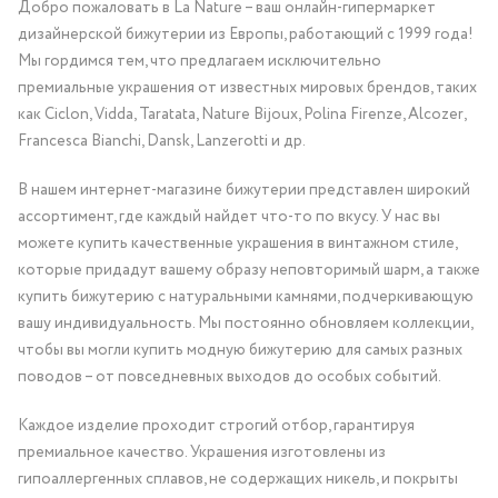
Добро пожаловать в La Nature – ваш онлайн-гипермаркет
дизайнерской бижутерии из Европы, работающий с 1999 года!
Мы гордимся тем, что предлагаем исключительно
премиальные украшения от известных мировых брендов, таких
как Ciclon, Vidda, Taratata, Nature Bijoux, Polina Firenze, Alcozer,
Francesca Bianchi, Dansk, Lanzerotti и др.
В нашем интернет-магазине бижутерии представлен широкий
ассортимент, где каждый найдет что-то по вкусу. У нас вы
можете купить качественные украшения в винтажном стиле,
которые придадут вашему образу неповторимый шарм, а также
купить бижутерию с натуральными камнями, подчеркивающую
вашу индивидуальность. Мы постоянно обновляем коллекции,
чтобы вы могли купить модную бижутерию для самых разных
поводов – от повседневных выходов до особых событий.
Каждое изделие проходит строгий отбор, гарантируя
премиальное качество. Украшения изготовлены из
гипоаллергенных сплавов, не содержащих никель, и покрыты