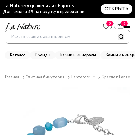
La Nature: украшения из Европы
ОТКРЫТЬ
Доп. скидка 3% на покупку в приложении
0
0
Каталог
Бренды
Камни и минералы
Камни и минер
Главная
Элитная бижутерия
Lanzerotti
Браслет Lanzerot
▼