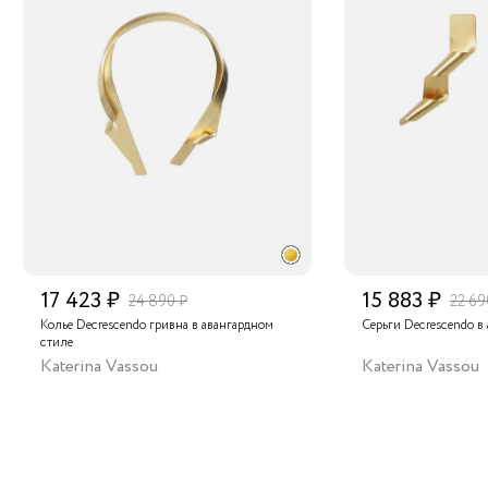
17 423 ₽
15 883 ₽
24 890 ₽
22 69
Колье Decrescendo гривна в авангардном
Серьги Decrescendo в
стиле
Katerina Vassou
Katerina Vassou