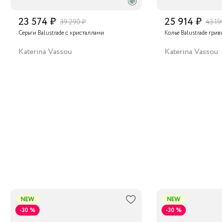
23 574 ₽
25 914 ₽
39 290 ₽
43 19
Серьги Balustrade с кристаллами
Колье Balustrade грив
Katerina Vassou
Katerina Vassou
NEW
NEW
-30 %
-30 %