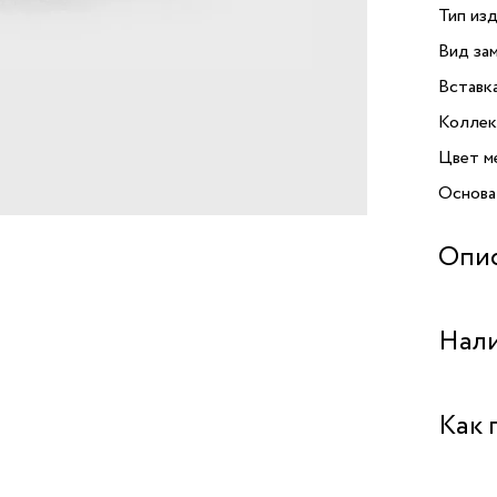
Тип изд
Вид зам
Вставк
Коллек
Цвет м
Основа
Опи
Предст
Нали
бренда 
произв
из колл
Бутик "
Как 
добавля
аксесс
бижутер