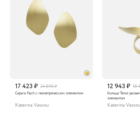
17 423 ₽
12 943 ₽
24 890 ₽
18 
Серьги Fach с геометрическим элементом
Кольцо Tenor разъе
элементом
Katerina Vassou
Katerina Vasso