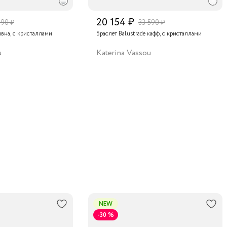
20 154 ₽
590 ₽
33 590 ₽
ивна, с кристаллами
Браслет Balustrade кафф, с кристаллами
u
Katerina Vassou
NEW
-30 %