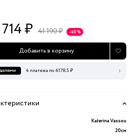
 714 ₽
41 190 ₽
-40 %
Добавить в корзину
4 платежа по
6178.5
₽
ктеристики
Katerina Vassou
20см