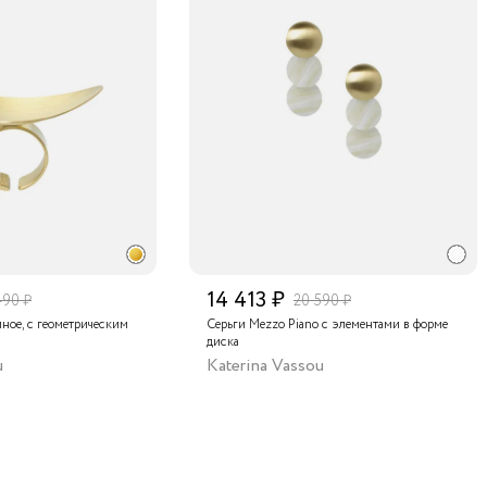
14 413 ₽
490 ₽
20 590 ₽
мное, с геометрическим
Серьги Mezzo Piano с элементами в форме
диска
u
Katerina Vassou