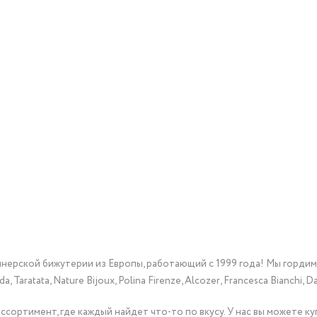
йнерской бижутерии из Европы, работающий с 1999 года! Мы горди
Taratata, Nature Bijoux, Polina Firenze, Alcozer, Francesca Bianchi, Da
сортимент, где каждый найдет что-то по вкусу. У нас вы можете к