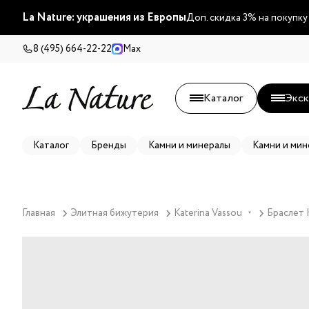
La Nature: украшения из Европы
Доп. скидка 3% на покупку
8 (495) 664-22-22
Max
Каталог
Экск
Каталог
Бренды
Камни и минералы
Камни и мин
Главная
Элитная бижутерия
Katerina Vassou
Браслет K
▼