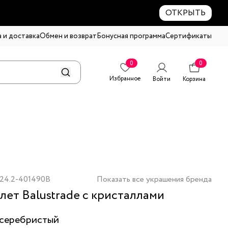
ОТКРЫТЬ
 и доставка
Обмен и возврат
Бонусная программа
Сертификаты
0
0
Избранное
Войти
Корзина
24.2-401490B
Показать все украшения бренда
лет Balustrade с кристаллами
серебристый