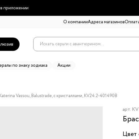
 в приложении
О компании
Адреса магазинов
Оплата
люзив
ералы по знаку зодиака
Акции
aterina Vassou, Balustrade, с кристаллами, KV24.2-401490B
арт.
KV
Брас
Цвет