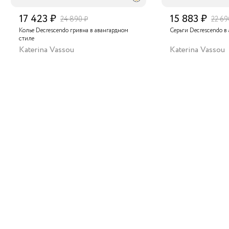
те себе или своим близким этот символ изысканности
17 423 ₽
15 883 ₽
пречного стиля. Каждая девушка по достоинству оценит
24 890 ₽
22 69
скошное украшение.
Колье Decrescendo гривна в авангардном
Серьги Decrescendo в
стиле
Katerina Vassou
Katerina Vassou