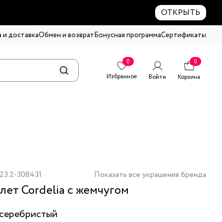
ОТКРЫТЬ
 и доставка
Обмен и возврат
Бонусная программа
Сертификаты
0
0
Избранное
Войти
Корзина
23.2-308431
Показать все украшения бренда
лет Cordelia с жемчугом
серебристый