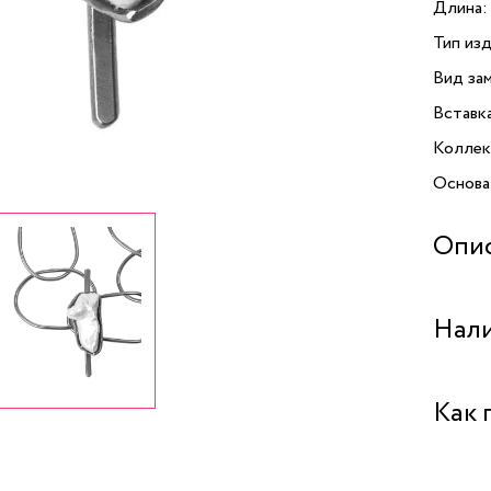
Длина:
Тип изд
Вид зам
Вставк
Коллек
Основа
Опи
Браслет
Нали
которы
облада
высоко
Центра
Как 
красив
браслет
комфор