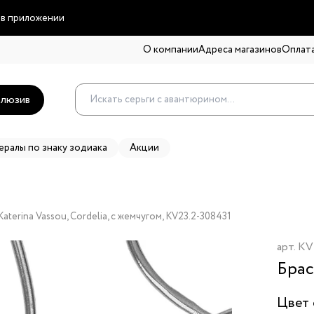
 в приложении
О компании
Адреса магазинов
Оплата
люзив
ералы по знаку зодиака
Акции
aterina Vassou, Cordelia, с жемчугом, KV23.2-308431
арт.
KV
Брас
Цвет