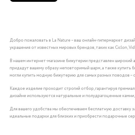
Добро пожаловать в La Nature – ваш онлайн-гипермаркет диза
украшения от известных мировых брендов, таких как Ciclon, Vidda, 
В нашем интернет-магазине бижутерии представлен широкий ас
придадут вашему образу неповторимый шарм, а также купить 
могли купить модную бижутерию для самых разных поводов – 
Каждое изделие проходит строгий отбор, гарантируя премиаль
дизайне используются натуральные и полудрагоценные камни,
Для вашего удобства мы обеспечиваем бесплатную доставку за
идеальные подарки для близких и приобрести подарочные сер