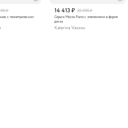
Подари
14 413 ₽
и безу
490 ₽
20 590 ₽
это ро
мное, с геометрическим
Серьги Mezzo Piano с элементами в форме
диска
u
Katerina Vassou