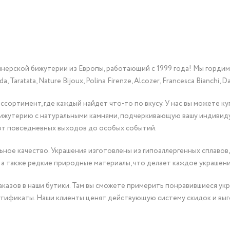
йнерской бижутерии из Европы, работающий с 1999 года! Мы горди
Taratata, Nature Bijoux, Polina Firenze, Alcozer, Francesca Bianchi, Da
сортимент, где каждый найдет что-то по вкусу. У нас вы можете к
бижутерию с натуральными камнями, подчеркивающую вашу индивид
от повседневных выходов до особых событий.
ное качество. Украшения изготовлены из гипоаллергенных сплавов,
 а также редкие природные материалы, что делает каждое украшен
казов в наши бутики. Там вы сможете примерить понравившиеся укр
тификаты. Наши клиенты ценят действующую систему скидок и выг