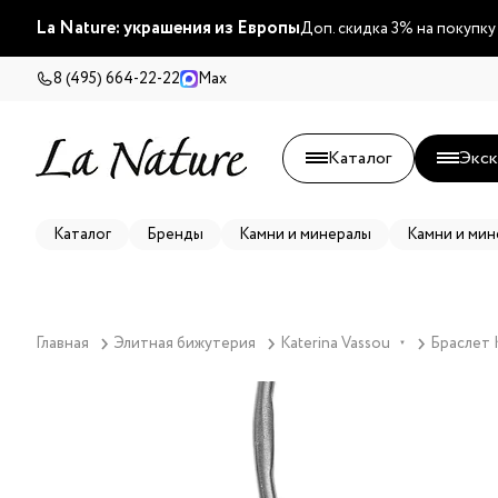
La Nature: украшения из Европы
Доп. скидка 3% на покупку
8 (495) 664-22-22
Max
Каталог
Экск
Каталог
Бренды
Камни и минералы
Камни и мин
Главная
Элитная бижутерия
Katerina Vassou
Браслет K
▼