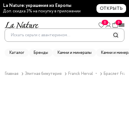
La Nature: украшения из Европы
ОТКРЫТЬ
Доп. скидка 3% на покупку в приложении
0
0
Каталог
Бренды
Камни и минералы
Камни и минер
Главная
Элитная бижутерия
Franck Herval
Браслет Franc
▼