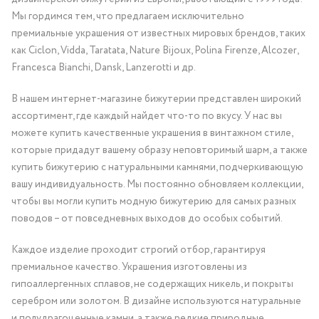
Мы гордимся тем, что предлагаем исключительно
премиальные украшения от известных мировых брендов, таких
как Ciclon, Vidda, Taratata, Nature Bijoux, Polina Firenze, Alcozer,
Francesca Bianchi, Dansk, Lanzerotti и др.
В нашем интернет-магазине бижутерии представлен широкий
ассортимент, где каждый найдет что-то по вкусу. У нас вы
можете купить качественные украшения в винтажном стиле,
которые придадут вашему образу неповторимый шарм, а также
купить бижутерию с натуральными камнями, подчеркивающую
вашу индивидуальность. Мы постоянно обновляем коллекции,
чтобы вы могли купить модную бижутерию для самых разных
поводов – от повседневных выходов до особых событий.
Каждое изделие проходит строгий отбор, гарантируя
премиальное качество. Украшения изготовлены из
гипоаллергенных сплавов, не содержащих никель, и покрыты
серебром или золотом. В дизайне используются натуральные
и полудрагоценные камни, а также редкие природные