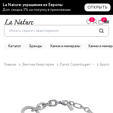
La Nature: украшения из Европы
ОТКРЫТЬ
Доп. скидка 3% на покупку в приложении
0
0
Каталог
Бренды
Камни и минералы
Камни и минер
Главная
Элитная бижутерия
Dansk Copenhagen
Браслет
▼