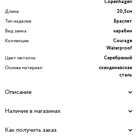
Copenhagen
Длина:
20,5см
Тип изделия:
Браслет
Вид замка:
карабин
Коллекция:
Courage
Waterproof
Цвет металла:
Серебряный
Основа материал:
скандинавская
сталь
Описание
Браслет Courage Waterproof с фактурными кольцами —
Наличие в магазинах
стильное и современное украшение от датского бренда
Dansk Copenhagen. Изделие выполнено из прочной
Бутик "La Nature" в ТД "Дружба", Москва
скандинавской стали с покрытием серебристого оттенка,
Как получить заказ
что придает браслету изысканный блеск и долговечность.