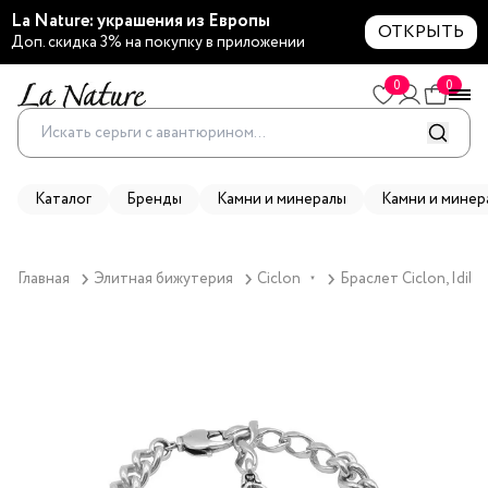
La Nature: украшения из Европы
ОТКРЫТЬ
Доп. скидка 3% на покупку в приложении
0
0
Каталог
Бренды
Камни и минералы
Камни и минер
Главная
Элитная бижутерия
Ciclon
Браслет Ciclon, Idil
▼