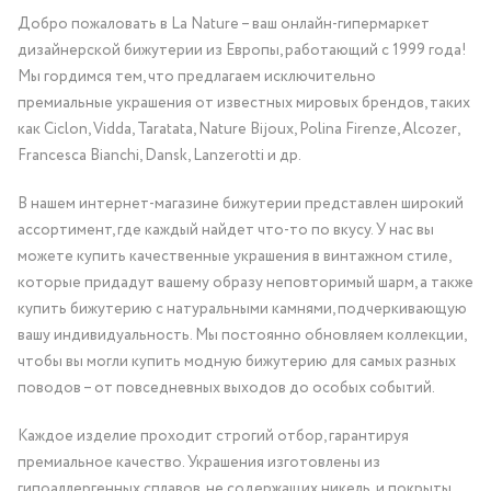
Добро пожаловать в La Nature – ваш онлайн-гипермаркет
дизайнерской бижутерии из Европы, работающий с 1999 года!
Мы гордимся тем, что предлагаем исключительно
премиальные украшения от известных мировых брендов, таких
как Ciclon, Vidda, Taratata, Nature Bijoux, Polina Firenze, Alcozer,
Francesca Bianchi, Dansk, Lanzerotti и др.
В нашем интернет-магазине бижутерии представлен широкий
ассортимент, где каждый найдет что-то по вкусу. У нас вы
можете купить качественные украшения в винтажном стиле,
которые придадут вашему образу неповторимый шарм, а также
купить бижутерию с натуральными камнями, подчеркивающую
вашу индивидуальность. Мы постоянно обновляем коллекции,
чтобы вы могли купить модную бижутерию для самых разных
поводов – от повседневных выходов до особых событий.
Каждое изделие проходит строгий отбор, гарантируя
премиальное качество. Украшения изготовлены из
гипоаллергенных сплавов, не содержащих никель, и покрыты