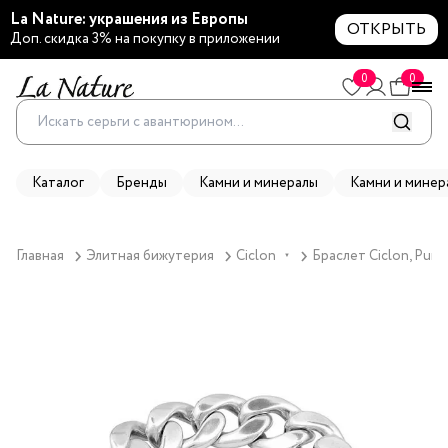
La Nature: украшения из Европы
ОТКРЫТЬ
Доп. скидка 3% на покупку в приложении
0
0
Каталог
Бренды
Камни и минералы
Камни и минер
Главная
Элитная бижутерия
Ciclon
Браслет Ciclon, Pura
▼