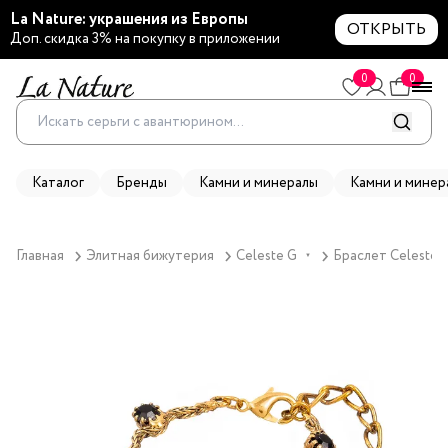
La Nature: украшения из Европы
ОТКРЫТЬ
Доп. скидка 3% на покупку в приложении
0
0
Каталог
Бренды
Камни и минералы
Камни и минер
Главная
Элитная бижутерия
Celeste G
Браслет Celeste G
▼