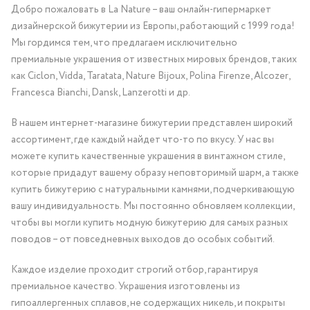
Добро пожаловать в La Nature – ваш онлайн-гипермаркет
дизайнерской бижутерии из Европы, работающий с 1999 года!
Мы гордимся тем, что предлагаем исключительно
премиальные украшения от известных мировых брендов, таких
как Ciclon, Vidda, Taratata, Nature Bijoux, Polina Firenze, Alcozer,
Francesca Bianchi, Dansk, Lanzerotti и др.
В нашем интернет-магазине бижутерии представлен широкий
ассортимент, где каждый найдет что-то по вкусу. У нас вы
можете купить качественные украшения в винтажном стиле,
которые придадут вашему образу неповторимый шарм, а также
купить бижутерию с натуральными камнями, подчеркивающую
вашу индивидуальность. Мы постоянно обновляем коллекции,
чтобы вы могли купить модную бижутерию для самых разных
поводов – от повседневных выходов до особых событий.
Каждое изделие проходит строгий отбор, гарантируя
премиальное качество. Украшения изготовлены из
гипоаллергенных сплавов, не содержащих никель, и покрыты