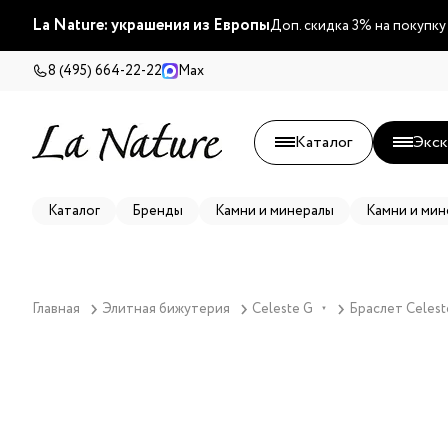
La Nature: украшения из Европы
Доп. скидка 3% на покупку
8 (495) 664-22-22
Max
Каталог
Экск
Каталог
Бренды
Камни и минералы
Камни и мин
Главная
Элитная бижутерия
Celeste G
Браслет Celest
▼