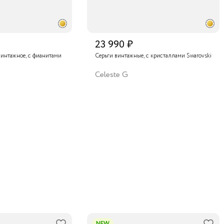
23 990 ₽
винтажное, с фианитами
Серьги винтажные, с кристаллами Swarovski
Celeste G
NEW