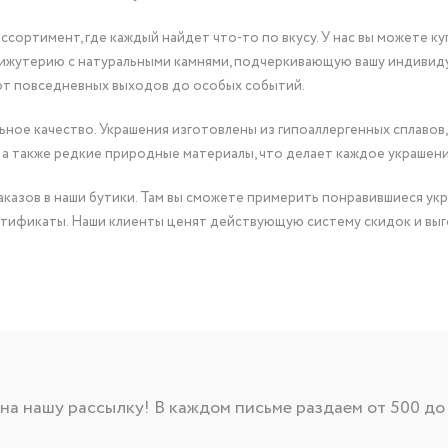
сортимент, где каждый найдет что-то по вкусу. У нас вы можете к
бижутерию с натуральными камнями, подчеркивающую вашу индивид
от повседневных выходов до особых событий.
ное качество. Украшения изготовлены из гипоаллергенных сплавов,
 а также редкие природные материалы, что делает каждое украшен
казов в наши бутики. Там вы сможете примерить понравившиеся укр
тификаты. Наши клиенты ценят действующую систему скидок и выг
а нашу рассылку! В каждом письме раздаем от 500 до