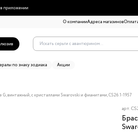
 в приложении
О компании
Адреса магазинов
Оплата
люзив
ералы по знаку зодиака
Акции
e G, винтажный, с кристаллами Swarovski и фианитами, CS26.1-1957
арт.
CS2
Брас
Swar