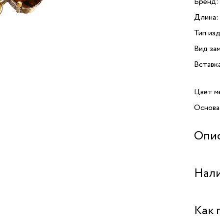
Бренд:
Длина:
Тип изд
Вид зам
Вставк
Цвет м
Основа
Опи
Брасле
Нали
от брен
ярким 
из кач
Бутик 
Как 
золото