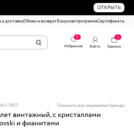
ОТКРЫТЬ
 и доставка
Обмен и возврат
Бонусная программа
Сертификаты
0
0
Избранное
Войти
Корзина
6.1-1957
Показать все украшения бренда
лет винтажный, с кристаллами
ovski и фианитами