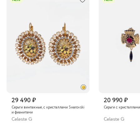
29 490 ₽
20 990 ₽
Серьги винтажные, с кристаллами Swarovski
Серьги с кристаллами
и фианитами
Celeste G
Celeste G