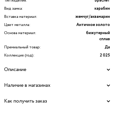
Тип изделия:
Браслет
Вид замка:
карабин
Вставка материал:
жемчуг/аквамарин
Цвет металла:
Античное золото
Основа материал:
бижутерный
сплав
Премиальный товар:
Да
Коллекция (год):
2 025
Описание
Откройте для себя изысканную элегантность браслета
Наличие в магазинах
с жемчугом и аквамарином от итальянского бренда
Alcozer&J. Эта премиальная модель создана для тех, кто
Бутик "La Nature" в ТЦ "Метрополис", Москва
ценит уникальный дизайн и высокое качество исполнения.
Как получить заказ
Основой браслета служит прочный бижутерный сплав
с изысканным покрытием в оттенке «античное золото»,