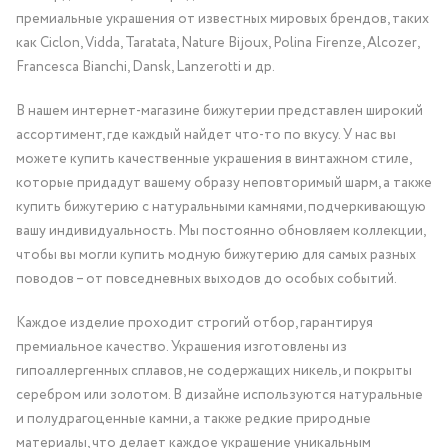
премиальные украшения от известных мировых брендов, таких
как Ciclon, Vidda, Taratata, Nature Bijoux, Polina Firenze, Alcozer,
Francesca Bianchi, Dansk, Lanzerotti и др.
В нашем интернет-магазине бижутерии представлен широкий
ассортимент, где каждый найдет что-то по вкусу. У нас вы
можете купить качественные украшения в винтажном стиле,
которые придадут вашему образу неповторимый шарм, а также
купить бижутерию с натуральными камнями, подчеркивающую
вашу индивидуальность. Мы постоянно обновляем коллекции,
чтобы вы могли купить модную бижутерию для самых разных
поводов – от повседневных выходов до особых событий.
Каждое изделие проходит строгий отбор, гарантируя
премиальное качество. Украшения изготовлены из
гипоаллергенных сплавов, не содержащих никель, и покрыты
серебром или золотом. В дизайне используются натуральные
и полудрагоценные камни, а также редкие природные
материалы, что делает каждое украшение уникальным