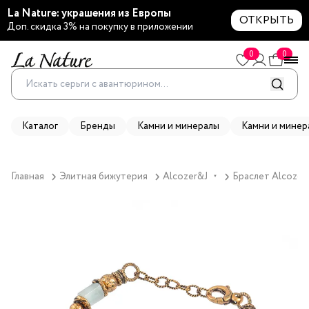
La Nature: украшения из Европы
ОТКРЫТЬ
Доп. скидка 3% на покупку в приложении
0
0
Каталог
Бренды
Камни и минералы
Камни и минер
Главная
Элитная бижутерия
Alcozer&J
Браслет Alcozer
▼