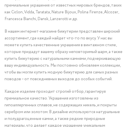
премиальные украшения от известных мировых брендов, таких
как Ciclon, Vidda, Taratata, Nature Bijoux, Polina Firenze, Alcozer,
Francesca Bianchi, Dansk, Lanzerotti и др.
В нашем интернет-магазине бижутерии представлен широкий
ассортимент, где каждый найдет что-то по вкусу. У нас вы
можете купить качественные украшения в винтажном стиле,
которые придадут вашему образу неповторимый шарм, а также
купить бижутерию с натуральными камнями, подчеркивающую
вашу индивидуальность. Мы постоянно обновляем коллекции,
чтобы вы могли купить модную бижутерию для самых разных
поводов – от повседневных выходов до особых событий.
Каждое изделие проходит строгий отбор, гарантируя
премиальное качество. Украшения изготовлены из
гипоаллергенных сплавов, не содержащих никель, и покрыты
серебром или золотом. В дизайне используются натуральные
и полудрагоценные камни, а также редкие природные
материалы, что делает каждое украшение уникальным