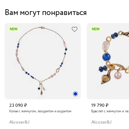
Забрать бесплатно в бутике
Вам могут понравиться
Курьером за 1-2 дня
В пункт выдачи заказов Boxberry
NEW
NEW
Транспортной компанией по России
Подробнее о сроках доставки
23 090 ₽
19 790 ₽
Колье с жемчугом, лазуритом и азуритом
Браслет с жемчугом и л
Alcozer&J
Alcozer&J