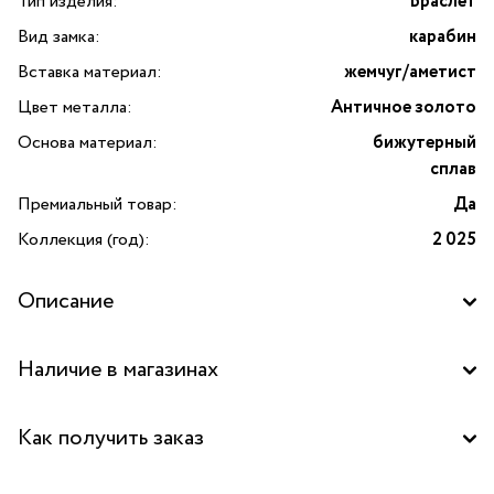
Тип изделия:
Браслет
Вид замка:
карабин
Вставка материал:
жемчуг/аметист
Цвет металла:
Античное золото
Основа материал:
бижутерный
сплав
Премиальный товар:
Да
Коллекция (год):
2 025
Описание
Наличие в магазинах
Бутик "La Nature" в ТЦ "Калужский", Москва
Как получить заказ