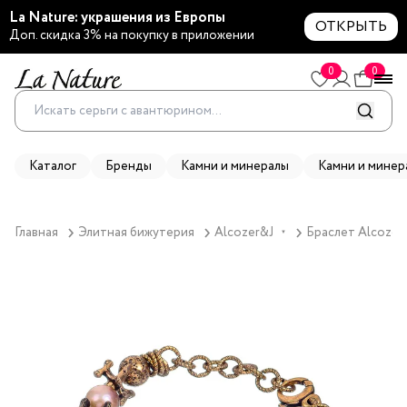
La Nature: украшения из Европы
ОТКРЫТЬ
Доп. скидка 3% на покупку в приложении
0
0
Каталог
Бренды
Камни и минералы
Камни и минер
Главная
Элитная бижутерия
Alcozer&J
Браслет Alcozer
▼