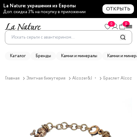
La Nature: украшения из Европы
ОТКРЫТЬ
Доп. скидка 3% на покупку в приложении
0
0
Каталог
Бренды
Камни и минералы
Камни и минер
Главная
Элитная бижутерия
Alcozer&J
Браслет Alcozer
▼