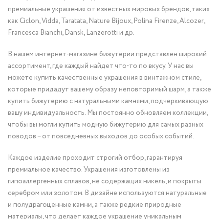
премиальные украшения от известных мировых брендов, таких
как Ciclon, Vidda, Taratata, Nature Bijoux, Polina Firenze, Alcozer,
Francesca Bianchi, Dansk, Lanzerotti и др.
В нашем интернет-магазине бижутерии представлен широкий
ассортимент, где каждый найдет что-то по вкусу. У нас вы
можете купить качественные украшения в винтажном стиле,
которые придадут вашему образу неповторимый шарм, а также
купить бижутерию с натуральными камнями, подчеркивающую
вашу индивидуальность. Мы постоянно обновляем коллекции,
чтобы вы могли купить модную бижутерию для самых разных
поводов – от повседневных выходов до особых событий.
Каждое изделие проходит строгий отбор, гарантируя
премиальное качество. Украшения изготовлены из
гипоаллергенных сплавов, не содержащих никель, и покрыты
серебром или золотом. В дизайне используются натуральные
и полудрагоценные камни, а также редкие природные
материалы, что делает каждое украшение уникальным