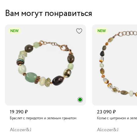
Забрать бесплатно в бутике
Вам могут понравиться
Курьером за 1-2 дня
В пункт выдачи заказов Boxberry
NEW
NEW
Транспортной компанией по России
Подробнее о сроках доставки
19 390 ₽
23 090 ₽
Браслет с перидотом и зеленым гранатом
Колье с цитрином и зел
Alcozer&J
Alcozer&J