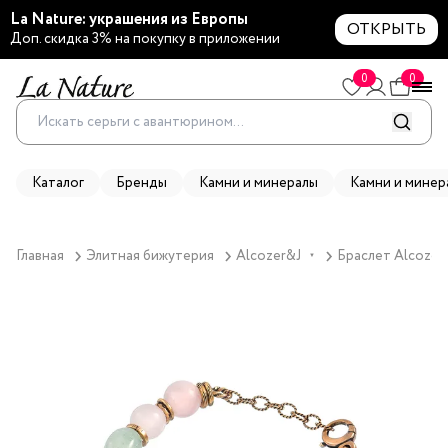
La Nature: украшения из Европы
ОТКРЫТЬ
Доп. скидка 3% на покупку в приложении
0
0
Каталог
Бренды
Камни и минералы
Камни и минер
Главная
Элитная бижутерия
Alcozer&J
Браслет Alcozer
▼