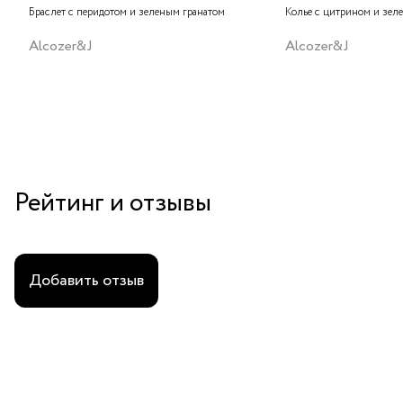
Браслет с перидотом и зеленым гранатом
Колье с цитрином и зел
Alcozer&J
Alcozer&J
Рейтинг и отзывы
Добавить отзыв