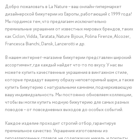
Добро пожаловать в La Nature – ваш онлайн-гипермаркет
дизайнерской бижутерии из Европы, работающий с 1999 года!
Мы гордимся тем, что предлагаем исключительно
премиальные украшения от известных мировых брендов, таких
как Ciclon, Vidda, Taratata, Nature Bijoux, Polina Firenze, Alcozer,
Francesca Bianchi, Dansk, Lanzerotti и др.
В нашем интернет-магазине бижутерии представлен широкий
ассортимент, где каждый найдет что-то по вкусу. У нас вы
можете купить качественные украшения в винтажном стиле,
которые придадут вашему образу неповторимый шарм, а также
купить бижутерию с натуральными камнями, подчеркивающую
вашу индивидуальность. Мы постоянно обновляем коллекции,
чтобы вы могли купить модную бижутерию для самых разных
поводов – от повседневных выходов до особых событий.
Каждое изделие проходит строгий отбор, гарантируя
премиальное качество. Украшения изготовлены из
гипоаллергенных сплавов, не содержащих никель, и покрыты