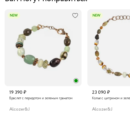
Курьером за 1-2 дня
В пункт выдачи заказов Boxberry
NEW
NEW
Транспортной компанией по России
Подробнее о сроках доставки
19 390 ₽
23 090 ₽
Браслет с перидотом и зеленым гранатом
Колье с цитрином и зел
Alcozer&J
Alcozer&J