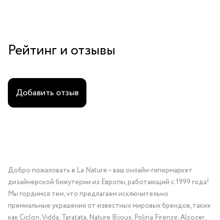
Рейтинг и отзывы
Добавить отзыв
Добро пожаловать в La Nature – ваш онлайн-гипермаркет
дизайнерской бижутерии из Европы, работающий с 1999 года!
Мы гордимся тем, что предлагаем исключительно
премиальные украшения от известных мировых брендов, таких
как Ciclon, Vidda, Taratata, Nature Bijoux, Polina Firenze, Alcozer,