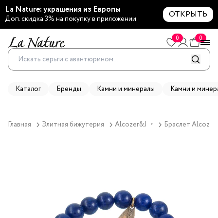
La Nature: украшения из Европы
ОТКРЫТЬ
Доп. скидка 3% на покупку в приложении
0
0
Каталог
Бренды
Камни и минералы
Камни и минер
Главная
Элитная бижутерия
Alcozer&J
Браслет Alcozer
▼