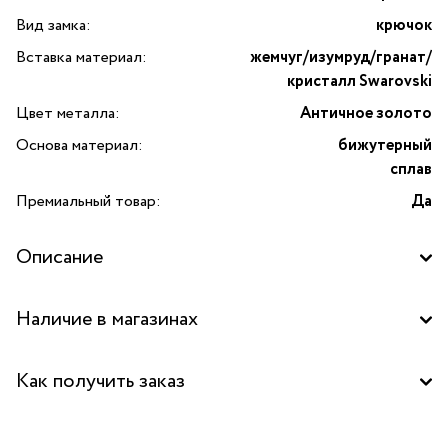
Вид замка:
крючок
Вставка материал:
жемчуг/изумруд/гранат/
кристалл Swarovski
Цвет металла:
Античное золото
Основа материал:
бижутерный
сплав
Премиальный товар:
Да
Описание
Изготовлено с применением культивированного
Наличие в магазинах
органического жемчуга
Бутик "La Nature" в ТД "Дружба", Москва
Как получить заказ
Бутик "La Nature" в ТЦ "Метрополис", Москва
Забрать бесплатно в бутике