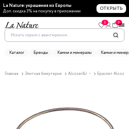
La Nature: украшения из Европы
ОТКРЫТЬ
Доп. скидка 3% на покупку в приложении
0
0
Каталог
Бренды
Камни и минералы
Камни и минер
Главная
Элитная бижутерия
Alcozer&J
Браслет Alcozer&
▼