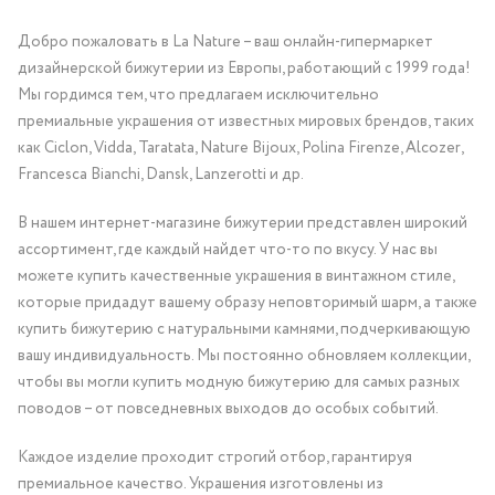
Добро пожаловать в La Nature – ваш онлайн-гипермаркет
дизайнерской бижутерии из Европы, работающий с 1999 года!
Мы гордимся тем, что предлагаем исключительно
премиальные украшения от известных мировых брендов, таких
как Ciclon, Vidda, Taratata, Nature Bijoux, Polina Firenze, Alcozer,
Francesca Bianchi, Dansk, Lanzerotti и др.
В нашем интернет-магазине бижутерии представлен широкий
ассортимент, где каждый найдет что-то по вкусу. У нас вы
можете купить качественные украшения в винтажном стиле,
которые придадут вашему образу неповторимый шарм, а также
купить бижутерию с натуральными камнями, подчеркивающую
вашу индивидуальность. Мы постоянно обновляем коллекции,
чтобы вы могли купить модную бижутерию для самых разных
поводов – от повседневных выходов до особых событий.
Каждое изделие проходит строгий отбор, гарантируя
премиальное качество. Украшения изготовлены из